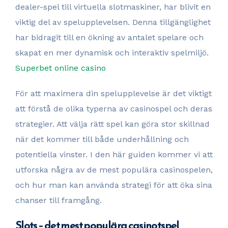
dealer-spel till virtuella slotmaskiner, har blivit en
viktig del av spelupplevelsen. Denna tillgänglighet
har bidragit till en ökning av antalet spelare och
skapat en mer dynamisk och interaktiv spelmiljö.
Superbet online casino
För att maximera din spelupplevelse är det viktigt
att förstå de olika typerna av casinospel och deras
strategier. Att välja rätt spel kan göra stor skillnad
när det kommer till både underhållning och
potentiella vinster. I den här guiden kommer vi att
utforska några av de mest populära casinospelen,
och hur man kan använda strategi för att öka sina
chanser till framgång.
Slots – det mest populära casinotspel