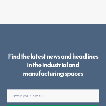
Find the latest news and headlines
in the industrial and
manufacturing spaces