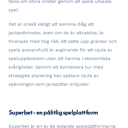
tävla om stora vinster genom att spela utvalda
spel.
Det är också viktigt att komma ihåg att
jackpottvinster, även om de är attraktiva, är
förenade med hög risk. Att sätta upp gränser och
spela ansvarsfullt är avgörande för att njuta av
spelupplevelsen utan att hamna i ekonomiska
svårigheter. Genom att kombinera tur med
strategisk planering kan spelare njuta av
spänningen som jackpottar erbjuder.
Superbet – en pålitlig spelplattform
Superbet är en av de ledande spelplattformarna