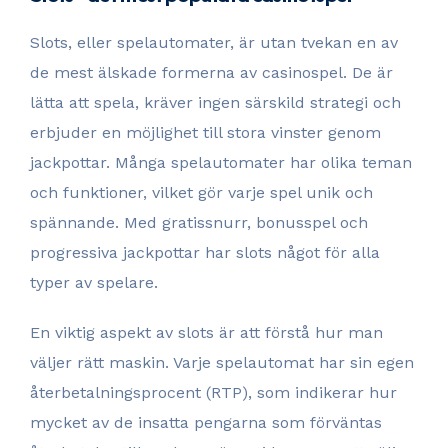
Slots, eller spelautomater, är utan tvekan en av
de mest älskade formerna av casinospel. De är
lätta att spela, kräver ingen särskild strategi och
erbjuder en möjlighet till stora vinster genom
jackpottar. Många spelautomater har olika teman
och funktioner, vilket gör varje spel unik och
spännande. Med gratissnurr, bonusspel och
progressiva jackpottar har slots något för alla
typer av spelare.
En viktig aspekt av slots är att förstå hur man
väljer rätt maskin. Varje spelautomat har sin egen
återbetalningsprocent (RTP), som indikerar hur
mycket av de insatta pengarna som förväntas