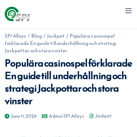
SPI Alloys
/
Blog
/
Jackpot
/
Populära casinospel
förklarade En guide till underhållning och strategi
Jackpottar och stora vinster
Populära casinospel förklarade
En guide till underhållning och
+91 79960 99996
info@spialloys.in
strategi Jackpottar och stora
vinster
Jackpot
June 11, 2026
Admin SPI Alloys