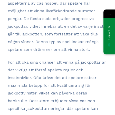
aspekterna av casinospel, där spelare har
möjlighet att vinna livsförändrande summor
→
pengar. De flesta slots erbjuder progressiva
jackpottar, vilket innebär att en del av varje insats
Contact Us
går till jackpotten, som fortsätter att växa tills
någon vinner. Denna typ av spel lockar många
spelare som drömmer om att vinna stort.
För att öka sina chanser att vinna på jackpottar är
det viktigt att förstå spelets regler och
insatsnivåer. Ofta krävs det att spelare satsar
maximala belopp för att kvalificera sig för
jackpottvinster, vilket kan påverka deras
bankrulle. Dessutom erbjuder vissa casinon
specifika jackpottturneringar, där spelare kan