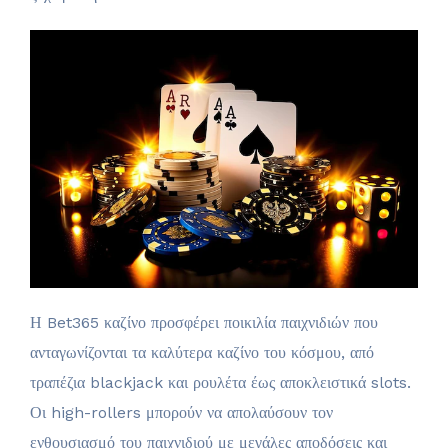
Η Bet365 καζίνο προσφέρει ποικιλία παιχνιδιών που
ανταγωνίζονται τα καλύτερα καζίνο του κόσμου, από
τραπέζια blackjack και ρουλέτα έως αποκλειστικά slots.
Οι high-rollers μπορούν να απολαύσουν τον
ενθουσιασμό του παιχνιδιού με μεγάλες αποδόσεις και