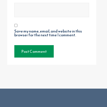
Save my name, email, and website in this
browser for the next time I comment.