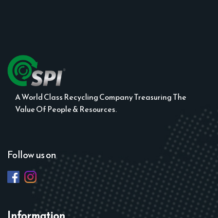
A World Class Recycling Company Treasuring The
Value Of People & Resources.
Follow us on
Information