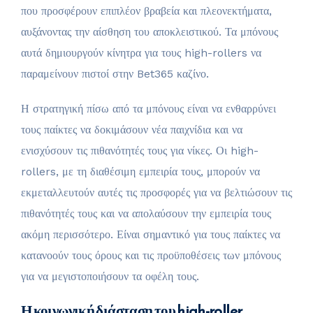
που προσφέρουν επιπλέον βραβεία και πλεονεκτήματα,
αυξάνοντας την αίσθηση του αποκλειστικού. Τα μπόνους
αυτά δημιουργούν κίνητρα για τους high-rollers να
παραμείνουν πιστοί στην Bet365 καζίνο.
Η στρατηγική πίσω από τα μπόνους είναι να ενθαρρύνει
τους παίκτες να δοκιμάσουν νέα παιχνίδια και να
ενισχύσουν τις πιθανότητές τους για νίκες. Οι high-
rollers, με τη διαθέσιμη εμπειρία τους, μπορούν να
εκμεταλλευτούν αυτές τις προσφορές για να βελτιώσουν τις
πιθανότητές τους και να απολαύσουν την εμπειρία τους
ακόμη περισσότερο. Είναι σημαντικό για τους παίκτες να
κατανοούν τους όρους και τις προϋποθέσεις των μπόνους
για να μεγιστοποιήσουν τα οφέλη τους.
Η κοινωνική διάσταση του high-roller