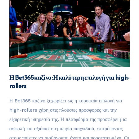
Η Bet365 καζίνο: Η καλύτερη επιλογή για high-
rollers
Η Bet365 καζίνο ξεχωρίζει ως η κορυφαία επιλογή για
high-rollers χάρη στις πλούσιες προσφορές και την
εξαιρετική υπηρεσία της. Η πλατφόρμα της προσφέρει μια
ασφαλή και αξιόπιστη εμπειρία παιχνιδιού, επιτρέποντας
στους παίκτες να αισθάνονται άνετα και προστατευμένα. Οι