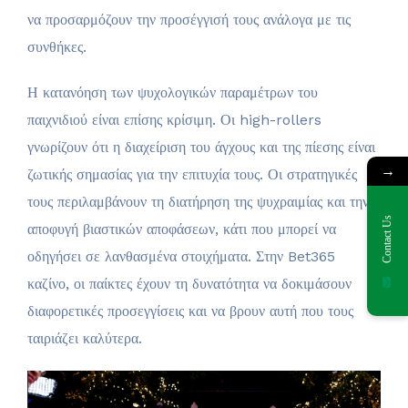
να προσαρμόζουν την προσέγγισή τους ανάλογα με τις
συνθήκες.
Η κατανόηση των ψυχολογικών παραμέτρων του
παιχνιδιού είναι επίσης κρίσιμη. Οι high-rollers
γνωρίζουν ότι η διαχείριση του άγχους και της πίεσης είναι
→
ζωτικής σημασίας για την επιτυχία τους. Οι στρατηγικές
τους περιλαμβάνουν τη διατήρηση της ψυχραιμίας και την
Contact Us
αποφυγή βιαστικών αποφάσεων, κάτι που μπορεί να
οδηγήσει σε λανθασμένα στοιχήματα. Στην Bet365
καζίνο, οι παίκτες έχουν τη δυνατότητα να δοκιμάσουν
διαφορετικές προσεγγίσεις και να βρουν αυτή που τους
ταιριάζει καλύτερα.