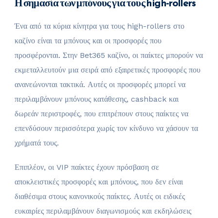
Η σημασία των μπόνους για τους high-rollers
Ένα από τα κύρια κίνητρα για τους high-rollers στο
καζίνο είναι τα μπόνους και οι προσφορές που
προσφέρονται. Στην Bet365 καζίνο, οι παίκτες μπορούν να
εκμεταλλευτούν μια σειρά από εξαιρετικές προσφορές που
ανανεώνονται τακτικά. Αυτές οι προσφορές μπορεί να
περιλαμβάνουν μπόνους κατάθεσης, cashback και
δωρεάν περιστροφές, που επιτρέπουν στους παίκτες να
επενδύσουν περισσότερα χωρίς τον κίνδυνο να χάσουν τα
χρήματά τους.
Επιπλέον, οι VIP παίκτες έχουν πρόσβαση σε
αποκλειστικές προσφορές και μπόνους, που δεν είναι
διαθέσιμα στους κανονικούς παίκτες. Αυτές οι ειδικές
ευκαιρίες περιλαμβάνουν διαγωνισμούς και εκδηλώσεις