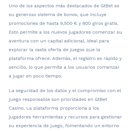
Uno de los aspectos más destacados de GtBet es
su generoso sistema de bonos, que incluye
promociones de hasta 9,500 € y 800 giros gratis.
Esto permite a los nuevos jugadores comenzar su
aventura con un capital adicional, ideal para
explorar la vasta oferta de juegos que la
plataforma ofrece. Además, el registro es rápido y
sencillo, lo que permite a los usuarios comenzar
a jugar en poco tiempo.
La seguridad de los datos y el compromiso con el
juego responsable son prioridades en GtBet
Casino. La plataforma proporciona a los
jugadores herramientas y recursos para gestionar
su experiencia de juego, fomentando un entorno