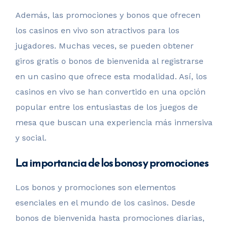
Además, las promociones y bonos que ofrecen
los casinos en vivo son atractivos para los
jugadores. Muchas veces, se pueden obtener
giros gratis o bonos de bienvenida al registrarse
en un casino que ofrece esta modalidad. Así, los
casinos en vivo se han convertido en una opción
popular entre los entusiastas de los juegos de
mesa que buscan una experiencia más inmersiva
y social.
La importancia de los bonos y promociones
Los bonos y promociones son elementos
esenciales en el mundo de los casinos. Desde
bonos de bienvenida hasta promociones diarias,