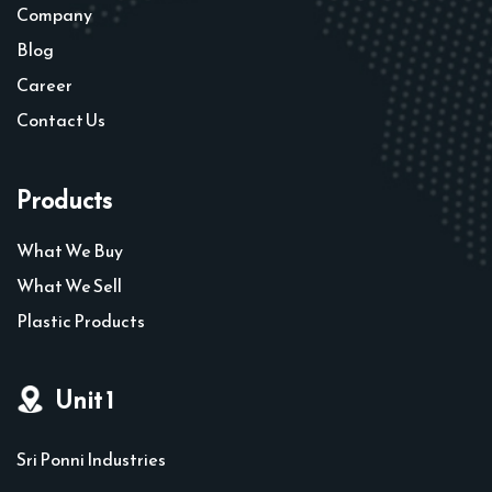
Company
Blog
Career
Contact Us
Products
What We Buy
What We Sell
Plastic Products
Unit 1
Sri Ponni Industries