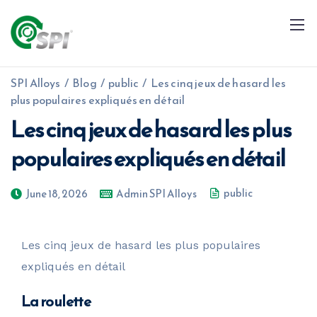
SPI Alloys
/
Blog
/
public
/
Les cinq jeux de hasard les
plus populaires expliqués en détail
Les cinq jeux de hasard les plus
populaires expliqués en détail
+91 79960 99996
info@spialloys.in
public
June 18, 2026
Admin SPI Alloys
Les cinq jeux de hasard les plus populaires
expliqués en détail
La roulette