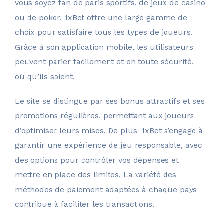
vous soyez fan de paris sportifs, de jeux de casino
ou de poker, 1xBet offre une large gamme de
choix pour satisfaire tous les types de joueurs.
Grâce à son application mobile, les utilisateurs
peuvent parier facilement et en toute sécurité,
où qu’ils soient.
Le site se distingue par ses bonus attractifs et ses
promotions régulières, permettant aux joueurs
d’optimiser leurs mises. De plus, 1xBet s’engage à
garantir une expérience de jeu responsable, avec
des options pour contrôler vos dépenses et
mettre en place des limites. La variété des
méthodes de paiement adaptées à chaque pays
contribue à faciliter les transactions.