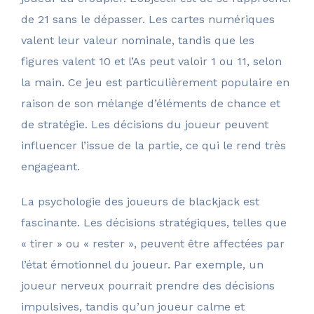
de 21 sans le dépasser. Les cartes numériques
valent leur valeur nominale, tandis que les
figures valent 10 et l’As peut valoir 1 ou 11, selon
la main. Ce jeu est particulièrement populaire en
raison de son mélange d’éléments de chance et
de stratégie. Les décisions du joueur peuvent
influencer l’issue de la partie, ce qui le rend très
engageant.
La psychologie des joueurs de blackjack est
fascinante. Les décisions stratégiques, telles que
« tirer » ou « rester », peuvent être affectées par
l’état émotionnel du joueur. Par exemple, un
joueur nerveux pourrait prendre des décisions
impulsives, tandis qu’un joueur calme et