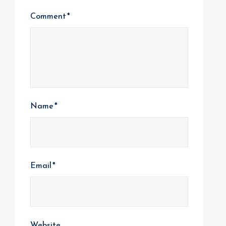
Comment
*
Name
*
Email
*
Website