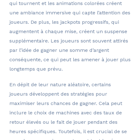
qui tournent et les animations colorées créent
une ambiance immersive qui capte l’attention des
joueurs. De plus, les jackpots progressifs, qui
augmentent à chaque mise, créent un suspense
supplémentaire. Les joueurs sont souvent attirés
par l’idée de gagner une somme d’argent
conséquente, ce qui peut les amener à jouer plus
longtemps que prévu.
En dépit de leur nature aléatoire, certains
joueurs développent des stratégies pour
maximiser leurs chances de gagner. Cela peut
inclure le choix de machines avec des taux de
retour élevés ou le fait de jouer pendant des
heures spécifiques. Toutefois, il est crucial de se