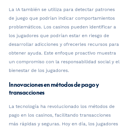
La IA también se utiliza para detectar patrones
de juego que podrían indicar comportamientos
problemáticos. Los casinos pueden identificar a
los jugadores que podrían estar en riesgo de
desarrollar adicciones y ofrecerles recursos para
obtener ayuda. Este enfoque proactivo muestra
un compromiso con la responsabilidad social y el
bienestar de los jugadores.
Innovaciones en métodos de pago y
transacciones
La tecnología ha revolucionado los métodos de
pago en los casinos, facilitando transacciones
más rápidas y seguras. Hoy en día, los jugadores