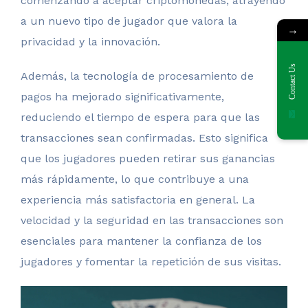
comenzando a aceptar criptomonedas, atrayendo
a un nuevo tipo de jugador que valora la
→
privacidad y la innovación.
Contact Us
Además, la tecnología de procesamiento de
pagos ha mejorado significativamente,
reduciendo el tiempo de espera para que las
transacciones sean confirmadas. Esto significa
que los jugadores pueden retirar sus ganancias
más rápidamente, lo que contribuye a una
experiencia más satisfactoria en general. La
velocidad y la seguridad en las transacciones son
esenciales para mantener la confianza de los
jugadores y fomentar la repetición de sus visitas.