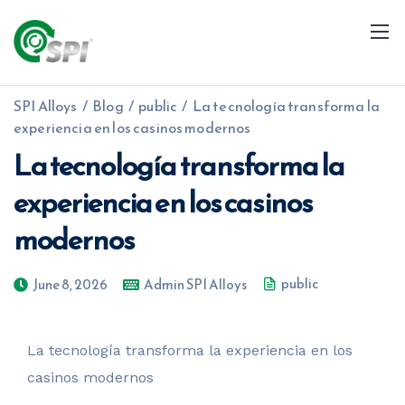
SPI Alloys
/
Blog
/
public
/
La tecnología transforma la
experiencia en los casinos modernos
La tecnología transforma la
experiencia en los casinos
modernos
+91 79960 99996
info@spialloys.in
public
June 8, 2026
Admin SPI Alloys
La tecnología transforma la experiencia en los
casinos modernos