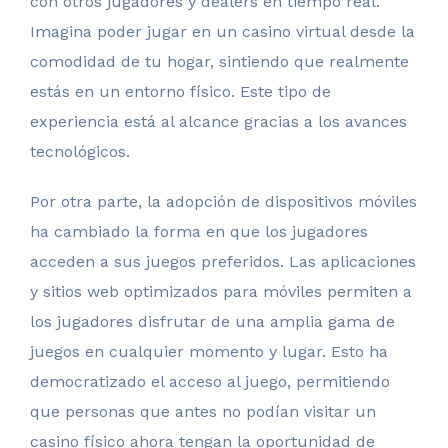
con otros jugadores y dealers en tiempo real.
Imagina poder jugar en un casino virtual desde la
comodidad de tu hogar, sintiendo que realmente
estás en un entorno físico. Este tipo de
experiencia está al alcance gracias a los avances
tecnológicos.
Por otra parte, la adopción de dispositivos móviles
ha cambiado la forma en que los jugadores
acceden a sus juegos preferidos. Las aplicaciones
y sitios web optimizados para móviles permiten a
los jugadores disfrutar de una amplia gama de
juegos en cualquier momento y lugar. Esto ha
democratizado el acceso al juego, permitiendo
que personas que antes no podían visitar un
casino físico ahora tengan la oportunidad de