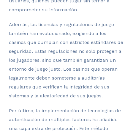
usuarios, quienes pueden jugar sin temor a
comprometer su información.
Además, las licencias y regulaciones de juego
también han evolucionado, exigiendo a los
casinos que cumplan con estrictos estándares de
seguridad. Estas regulaciones no solo protegen a
los jugadores, sino que también garantizan un
entorno de juego justo. Los casinos que operan
legalmente deben someterse a auditorías
regulares que verifican la integridad de sus
sistemas y la aleatoriedad de sus juegos.
Por último, la implementación de tecnologías de
autenticación de múltiples factores ha añadido
una capa extra de protección. Este método