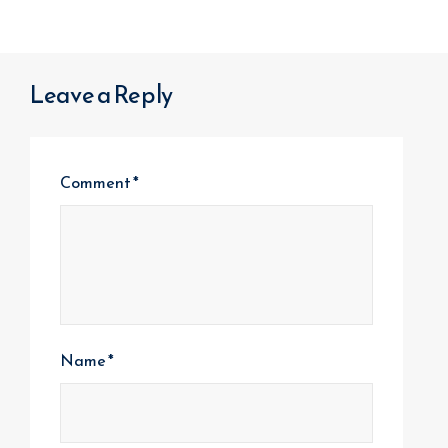
Leave a Reply
Comment
*
Name
*