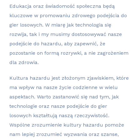
Edukacja oraz świadomość społeczna będą
kluczowe w promowaniu zdrowego podejścia do
gier losowych. W miarę jak technologia się
rozwija, tak i my musimy dostosowywać nasze
podejście do hazardu, aby zapewnić, że
pozostanie on formą rozrywki, a nie zagrożeniem
dla zdrowia.
Kultura hazardu jest złożonym zjawiskiem, które
ma wpływ na nasze życie codzienne w wielu
aspektach. Warto zastanowić się nad tym, jak
technologie oraz nasze podejście do gier
losowych kształtują naszą rzeczywistość.
Wspólne zrozumienie kultury hazardu pomoże
nam lepiej zrozumieć wyzwania oraz szanse,