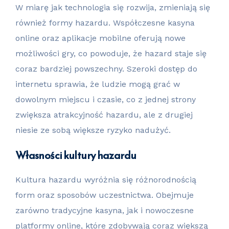
W miarę jak technologia się rozwija, zmieniają się
również formy hazardu. Współczesne kasyna
online oraz aplikacje mobilne oferują nowe
możliwości gry, co powoduje, że hazard staje się
coraz bardziej powszechny. Szeroki dostęp do
internetu sprawia, że ludzie mogą grać w
dowolnym miejscu i czasie, co z jednej strony
zwiększa atrakcyjność hazardu, ale z drugiej
niesie ze sobą większe ryzyko nadużyć.
Własności kultury hazardu
Kultura hazardu wyróżnia się różnorodnością
form oraz sposobów uczestnictwa. Obejmuje
zarówno tradycyjne kasyna, jak i nowoczesne
platformy online, które zdobywają coraz większą