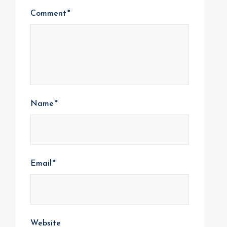
Comment
*
Name
*
Email
*
Website