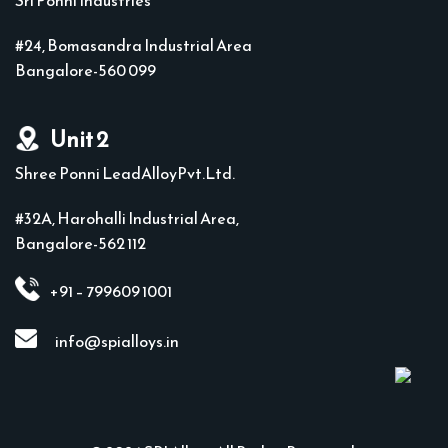
#24, Bomasandra Industrial Area
Bangalore-560 099
Unit 2
Shree Ponni LeadAlloyPvt.Ltd.
#32A, Harohalli Industrial Area,
Bangalore-562 112
+91 – 799609 1001
info@spialloys.in