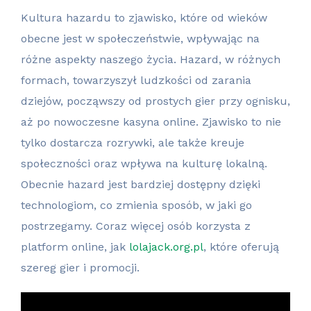
Kultura hazardu to zjawisko, które od wieków
obecne jest w społeczeństwie, wpływając na
różne aspekty naszego życia. Hazard, w różnych
formach, towarzyszył ludzkości od zarania
dziejów, począwszy od prostych gier przy ognisku,
aż po nowoczesne kasyna online. Zjawisko to nie
tylko dostarcza rozrywki, ale także kreuje
społeczności oraz wpływa na kulturę lokalną.
Obecnie hazard jest bardziej dostępny dzięki
technologiom, co zmienia sposób, w jaki go
postrzegamy. Coraz więcej osób korzysta z
platform online, jak
lolajack.org.pl
, które oferują
szereg gier i promocji.