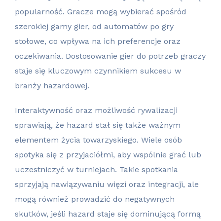
popularność. Gracze mogą wybierać spośród
szerokiej gamy gier, od automatów po gry
stołowe, co wpływa na ich preferencje oraz
oczekiwania. Dostosowanie gier do potrzeb graczy
staje się kluczowym czynnikiem sukcesu w
branży hazardowej.
Interaktywność oraz możliwość rywalizacji
sprawiają, że hazard stał się także ważnym
elementem życia towarzyskiego. Wiele osób
spotyka się z przyjaciółmi, aby wspólnie grać lub
uczestniczyć w turniejach. Takie spotkania
sprzyjają nawiązywaniu więzi oraz integracji, ale
mogą również prowadzić do negatywnych
skutków, jeśli hazard staje się dominującą formą