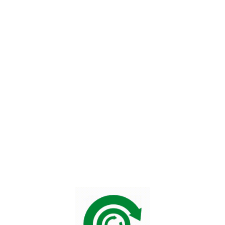
nologija močno vplivala na način, kako ljudje igrajo igre na
bilnih aplikacij se je igranje na srečo preselilo iz fizičnih 
gočil večjo dostopnost in enostavnost igranja, kar je privab
lij. Spletne platforme, kot je Shikaka, ponujajo široko palet
i in kjerkoli, kar je spremenilo tradicionalno izkušnjo iger
ko olajšala inovacije v igrah, s čimer se je povečala privlač
visoka kakovost grafike in različni načini igranja pritegnejo 
 izkušnje. Vendar pa ta dostopnost tudi pomeni večje tvegan
 zabavo od zasvojenosti.
ehnologijo in njen vpliv na igre na srečo odziva drugače.
talizacijo kot nov korak v prihodnost, se drugi bojijo negati
, da spremljamo te spremembe in se zavedamo, kako lahk
jihovo dojemanje v različnih kulturah.