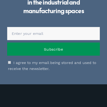
in the industrial and
manufacturing spaces
I agree to my email being stored and used to
receive the newsletter.