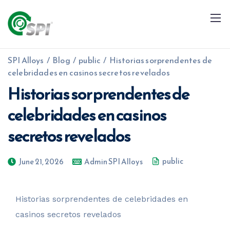
SPI Alloys
/
Blog
/
public
/
Historias sorprendentes de
celebridades en casinos secretos revelados
Historias sorprendentes de
celebridades en casinos
secretos revelados
+91 79960 99996
info@spialloys.in
public
June 21, 2026
Admin SPI Alloys
Historias sorprendentes de celebridades en
casinos secretos revelados