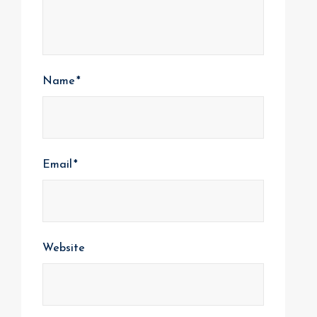
Name
*
Email
*
Website