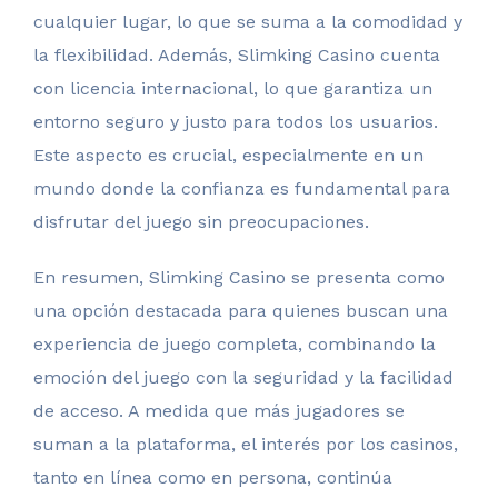
cualquier lugar, lo que se suma a la comodidad y
la flexibilidad. Además, Slimking Casino cuenta
con licencia internacional, lo que garantiza un
entorno seguro y justo para todos los usuarios.
Este aspecto es crucial, especialmente en un
mundo donde la confianza es fundamental para
disfrutar del juego sin preocupaciones.
En resumen, Slimking Casino se presenta como
una opción destacada para quienes buscan una
experiencia de juego completa, combinando la
emoción del juego con la seguridad y la facilidad
de acceso. A medida que más jugadores se
suman a la plataforma, el interés por los casinos,
tanto en línea como en persona, continúa