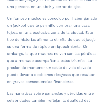
una persona en un abrir y cerrar de ojos.
Un famoso músico es conocido por haber ganado
un jackpot que le permitió comprar una casa
lujosa en una exclusiva zona de la ciudad. Este
tipo de historias alimenta el mito de que el juego
es una forma de rápido enriquecimiento. Sin
embargo, lo que muchos no ven son las pérdidas
que a menudo acompañan a estos triunfos. La
presión de mantener un estilo de vida elevado
puede llevar a decisiones riesgosas que resultan
en graves consecuencias financieras.
Las narrativas sobre ganancias y pérdidas entre
celebridades también reflejan la dualidad del