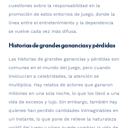
cuestiones sobre la responsabilidad en la
promoción de estos entornos de juego, donde la
línea entre el entretenimiento y la dependencia
se vuelve cada vez más difusa.
Historias de grandes ganancias y pérdidas
Las historias de grandes ganancias y pérdidas son
comunes en el mundo del juego, pero cuando
involucran a celebridades, la atención se
multiplica. Hay relatos de actores que ganaron
millones en una sola noche, lo que los llevó a una
vida de excesos y lujo. Sin embargo, también hay
quienes han perdido cantidades inimaginables en
un instante, lo que pone de relieve la naturaleza
volátil del juego y cómo puede cambiar la vida de