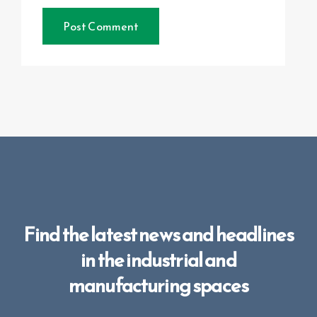
Find the latest news and headlines
in the industrial and
manufacturing spaces