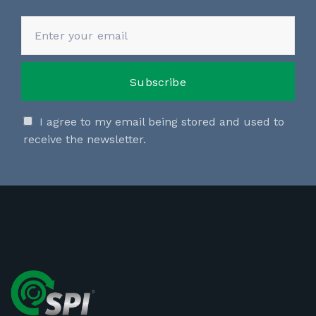
I agree to my email being stored and used to
receive the newsletter.