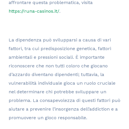
affrontare questa problematica, visita
https://runa-casinos.it/
.
La dipendenza può svilupparsi a causa di vari
fattori, tra cui predisposizione genetica, fattori
ambientali e pressioni sociali. È importante
riconoscere che non tutti coloro che giocano
d’azzardo diventano dipendenti; tuttavia, la
vulnerabilità individuale gioca un ruolo cruciale
nel determinare chi potrebbe sviluppare un
problema. La consapevolezza di questi fattori può
aiutare a prevenire l’insorgenza dell’addiction e a
promuovere un gioco responsabile.