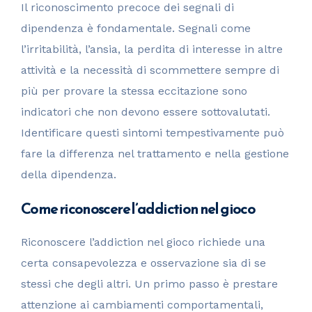
Il riconoscimento precoce dei segnali di
dipendenza è fondamentale. Segnali come
l’irritabilità, l’ansia, la perdita di interesse in altre
attività e la necessità di scommettere sempre di
più per provare la stessa eccitazione sono
indicatori che non devono essere sottovalutati.
Identificare questi sintomi tempestivamente può
fare la differenza nel trattamento e nella gestione
della dipendenza.
Come riconoscere l’addiction nel gioco
Riconoscere l’addiction nel gioco richiede una
certa consapevolezza e osservazione sia di se
stessi che degli altri. Un primo passo è prestare
attenzione ai cambiamenti comportamentali,