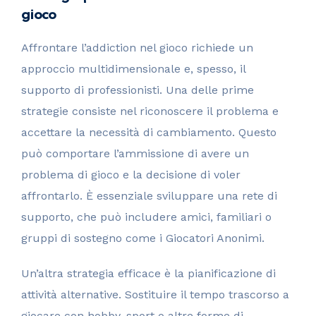
gioco
Affrontare l’addiction nel gioco richiede un
approccio multidimensionale e, spesso, il
supporto di professionisti. Una delle prime
strategie consiste nel riconoscere il problema e
accettare la necessità di cambiamento. Questo
può comportare l’ammissione di avere un
problema di gioco e la decisione di voler
affrontarlo. È essenziale sviluppare una rete di
supporto, che può includere amici, familiari o
gruppi di sostegno come i Giocatori Anonimi.
Un’altra strategia efficace è la pianificazione di
attività alternative. Sostituire il tempo trascorso a
giocare con hobby, sport o altre forme di