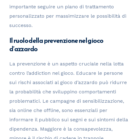
importante seguire un piano di trattamento
personalizzato per massimizzare le possibilità di
successo.
Il ruolo della prevenzione nel gioco
d’azzardo
La prevenzione è un aspetto cruciale nella lotta
contro l’addiction nel gioco. Educare le persone
sui rischi associati al gioco d’azzardo può ridurre
la probabilità che sviluppino comportamenti
problematici. Le campagne di sensibilizzazione,
sia online che offline, sono essenziali per
informare il pubblico sui segni e sui sintomi della
dipendenza. Maggiore è la consapevolezza,
minore è il rischio di cadere in trappole