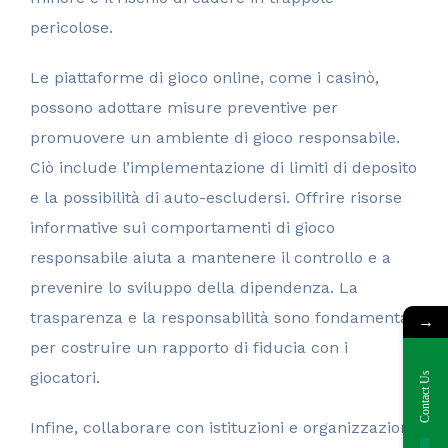
pericolose.
Le piattaforme di gioco online, come i casinò,
possono adottare misure preventive per
promuovere un ambiente di gioco responsabile.
Ciò include l’implementazione di limiti di deposito
e la possibilità di auto-escludersi. Offrire risorse
informative sui comportamenti di gioco
responsabile aiuta a mantenere il controllo e a
prevenire lo sviluppo della dipendenza. La
trasparenza e la responsabilità sono fondamentali
→
per costruire un rapporto di fiducia con i
giocatori.
Contact Us
Infine, collaborare con istituzioni e organizzazioni