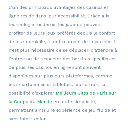
L’un des principaux avantages des casinos en
ligne réside dans leur accessibilité. Grâce à la
technologie moderne, les joueurs peuvent
profiter de leurs jeux préférés depuis le confort
de leur domicile, à tout moment de la journée. Il
n’est plus nécessaire de se déplacer, d’attendre à
l’entrée ou de respecter des horaires spécifiques.
De plus, les casinos en ligne sont souvent
disponibles sur plusieurs plateformes, comme
les smartphones et tablettes, leur offrant la
possibilité d’explorer
Meilleurs Sites de Paris sur
la Coupe du Monde
en toute simplicité,
permettant ainsi une expérience de jeu fluide et
sans interruption.