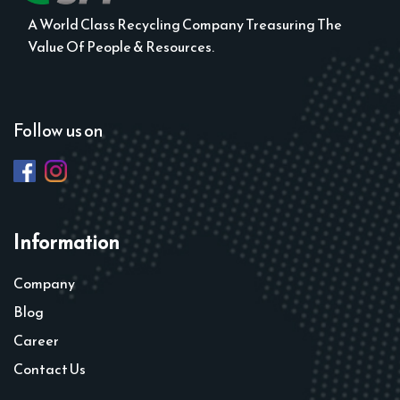
A World Class Recycling Company Treasuring The
Value Of People & Resources.
Follow us on
Information
Company
Blog
Career
Contact Us