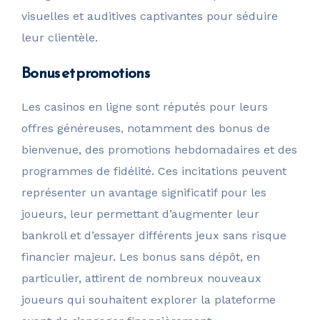
visuelles et auditives captivantes pour séduire
leur clientèle.
Bonus et promotions
Les casinos en ligne sont réputés pour leurs
offres généreuses, notamment des bonus de
bienvenue, des promotions hebdomadaires et des
programmes de fidélité. Ces incitations peuvent
représenter un avantage significatif pour les
joueurs, leur permettant d’augmenter leur
bankroll et d’essayer différents jeux sans risque
financier majeur. Les bonus sans dépôt, en
particulier, attirent de nombreux nouveaux
joueurs qui souhaitent explorer la plateforme