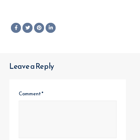
Leave a Reply
Comment
*