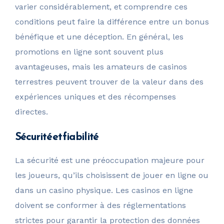
varier considérablement, et comprendre ces
conditions peut faire la différence entre un bonus
bénéfique et une déception. En général, les
promotions en ligne sont souvent plus
avantageuses, mais les amateurs de casinos
terrestres peuvent trouver de la valeur dans des
expériences uniques et des récompenses
directes.
Sécurité et fiabilité
La sécurité est une préoccupation majeure pour
les joueurs, qu’ils choisissent de jouer en ligne ou
dans un casino physique. Les casinos en ligne
doivent se conformer à des réglementations
strictes pour garantir la protection des données