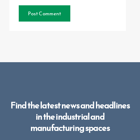
Find the latest news and headlines
in the industrial and
manufacturing spaces