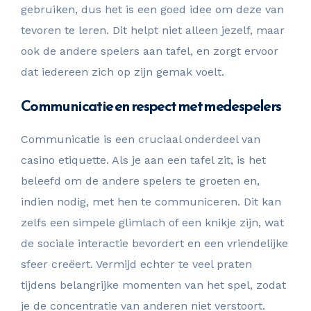
gebruiken, dus het is een goed idee om deze van
tevoren te leren. Dit helpt niet alleen jezelf, maar
ook de andere spelers aan tafel, en zorgt ervoor
dat iedereen zich op zijn gemak voelt.
Communicatie en respect met medespelers
Communicatie is een cruciaal onderdeel van
casino etiquette. Als je aan een tafel zit, is het
beleefd om de andere spelers te groeten en,
indien nodig, met hen te communiceren. Dit kan
zelfs een simpele glimlach of een knikje zijn, wat
de sociale interactie bevordert en een vriendelijke
sfeer creëert. Vermijd echter te veel praten
tijdens belangrijke momenten van het spel, zodat
je de concentratie van anderen niet verstoort.