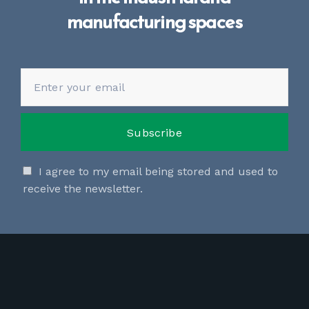
manufacturing spaces
I agree to my email being stored and used to
receive the newsletter.