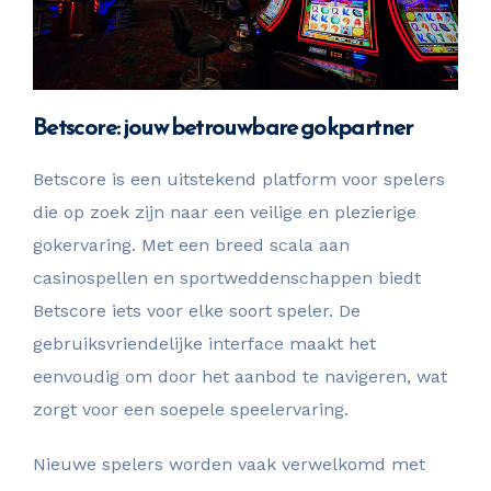
Betscore: jouw betrouwbare gokpartner
Betscore is een uitstekend platform voor spelers
die op zoek zijn naar een veilige en plezierige
gokervaring. Met een breed scala aan
casinospellen en sportweddenschappen biedt
Betscore iets voor elke soort speler. De
gebruiksvriendelijke interface maakt het
eenvoudig om door het aanbod te navigeren, wat
zorgt voor een soepele speelervaring.
Nieuwe spelers worden vaak verwelkomd met