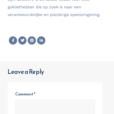
gokliefhebber die op zoek is naar een
verantwoordelijke en plezierige speelomgeving.
Leave a Reply
Comment
*