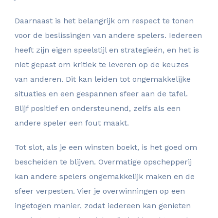
Daarnaast is het belangrijk om respect te tonen
voor de beslissingen van andere spelers. Iedereen
heeft zijn eigen speelstijl en strategieën, en het is
niet gepast om kritiek te leveren op de keuzes
van anderen. Dit kan leiden tot ongemakkelijke
situaties en een gespannen sfeer aan de tafel.
Blijf positief en ondersteunend, zelfs als een
andere speler een fout maakt.
Tot slot, als je een winsten boekt, is het goed om
bescheiden te blijven. Overmatige opschepperij
kan andere spelers ongemakkelijk maken en de
sfeer verpesten. Vier je overwinningen op een
ingetogen manier, zodat iedereen kan genieten