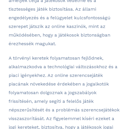
amelyek célja a játékosok védelme és a
tisztességes játék biztosítása. Az állami
engedélyezés és a felügyelet kulcsfontosságú
szerepet játszik az online kaszinók, mint az
működésében, hogy a játékosok biztonságban
érezhessék magukat.
A törvényi keretek folyamatosan fejlődnek,
alkalmazkodva a technológiai változásokhoz és a
piaci igényekhez. Az online szerencsejáték
piacának növekedése érdekében a jogalkotók
folyamatosan dolgoznak a jogszabályok
frissítésén, amely segíti a felelős játék
népszerűsítését és a problémás szerencsejátékok
visszaszorítását. Az figyelemmel kíséri ezeket a
jogi kereteket, biztosítva, hogy a játékosok jogai