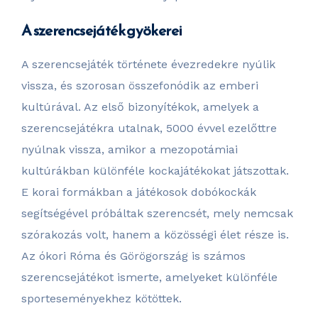
A szerencsejáték gyökerei
A szerencsejáték története évezredekre nyúlik
vissza, és szorosan összefonódik az emberi
kultúrával. Az első bizonyítékok, amelyek a
szerencsejátékra utalnak, 5000 évvel ezelőttre
nyúlnak vissza, amikor a mezopotámiai
kultúrákban különféle kockajátékokat játszottak.
E korai formákban a játékosok dobókockák
segítségével próbáltak szerencsét, mely nemcsak
szórakozás volt, hanem a közösségi élet része is.
Az ókori Róma és Görögország is számos
szerencsejátékot ismerte, amelyeket különféle
sporteseményekhez kötöttek.