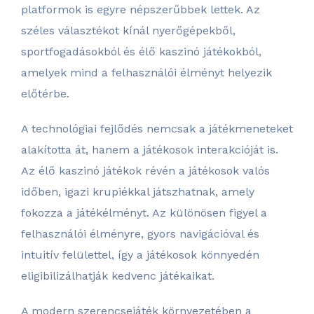
platformok is egyre népszerűbbek lettek. Az
széles választékot kínál nyerőgépekből,
sportfogadásokból és élő kaszinó játékokból,
amelyek mind a felhasználói élményt helyezik
előtérbe.
A technológiai fejlődés nemcsak a játékmeneteket
alakította át, hanem a játékosok interakcióját is.
Az élő kaszinó játékok révén a játékosok valós
időben, igazi krupiékkal játszhatnak, amely
fokozza a játékélményt. Az különösen figyel a
felhasználói élményre, gyors navigációval és
intuitív felülettel, így a játékosok könnyedén
eligibilizálhatják kedvenc játékaikat.
A modern szerencsejáték környezetében a