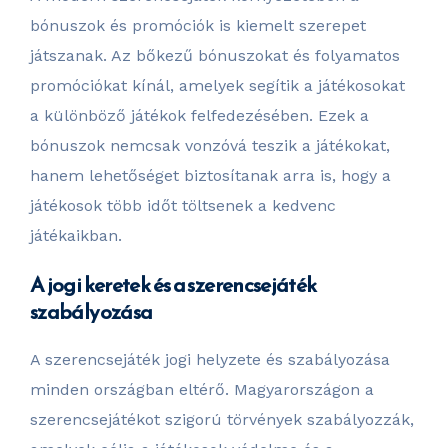
bónuszok és promóciók is kiemelt szerepet
játszanak. Az bőkezű bónuszokat és folyamatos
promóciókat kínál, amelyek segítik a játékosokat
a különböző játékok felfedezésében. Ezek a
bónuszok nemcsak vonzóvá teszik a játékokat,
hanem lehetőséget biztosítanak arra is, hogy a
játékosok több időt töltsenek a kedvenc
játékaikban.
A jogi keretek és a szerencsejáték
szabályozása
A szerencsejáték jogi helyzete és szabályozása
minden országban eltérő. Magyarországon a
szerencsejátékot szigorú törvények szabályozzák,