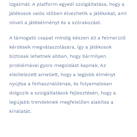
izgalmát. A platform egyedi szolgáltatása, hogy a
játékosok valós időben élvezhetik a játékokat, ami
növeli a játékélményt és a szórakozást.
A támogató csapat mindig készen áll a felmerülő
kérdések megválaszolására, így a játékosok
biztosak lehetnek abban, hogy bármilyen
problémával gyors megoldást kapnak. Az
elkötelezett amellett, hogy a legjobb élményt
nyújtsa a felhasználóknak, és folyamatosan
dolgozik a szolgáltatások fejlesztésén, hogy a
legújabb trendeknek megfelelően alakítsa a
kínálatát.