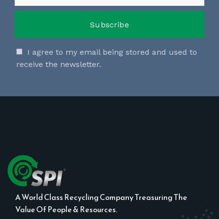
I agree to my email being stored and used to
receive the newsletter.
A World Class Recycling Company Treasuring The
Value Of People & Resources.