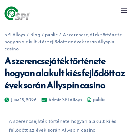
SPI Alloys
/
Blog
/
public
/
A szerencsejáték története
hogyan alakult ki és fejlődött az évek során Allyspin
casino
A szerencsejáték története
hogyan alakult ki és fejlődött az
+91 79960 99996
info@spialloys.in
évek során Allyspin casino
public
June 18, 2026
Admin SPI Alloys
A szerencsejáték története hogyan alakult ki és
fejlődött az évek során Allyspin casino