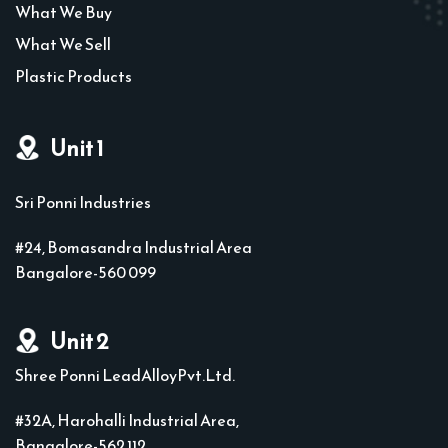
What We Buy
What We Sell
Plastic Products
Unit 1
Sri Ponni Industries
#24, Bomasandra Industrial Area
Bangalore-560 099
Unit 2
Shree Ponni LeadAlloyPvt.Ltd.
#32A, Harohalli Industrial Area,
Bangalore-562 112