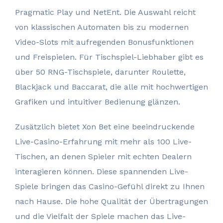
Pragmatic Play und NetEnt. Die Auswahl reicht
von klassischen Automaten bis zu modernen
Video-Slots mit aufregenden Bonusfunktionen
und Freispielen. Für Tischspiel-Liebhaber gibt es
über 50 RNG-Tischspiele, darunter Roulette,
Blackjack und Baccarat, die alle mit hochwertigen
Grafiken und intuitiver Bedienung glänzen.
Zusätzlich bietet Xon Bet eine beeindruckende
Live-Casino-Erfahrung mit mehr als 100 Live-
Tischen, an denen Spieler mit echten Dealern
interagieren können. Diese spannenden Live-
Spiele bringen das Casino-Gefühl direkt zu Ihnen
nach Hause. Die hohe Qualität der Übertragungen
und die Vielfalt der Spiele machen das Live-