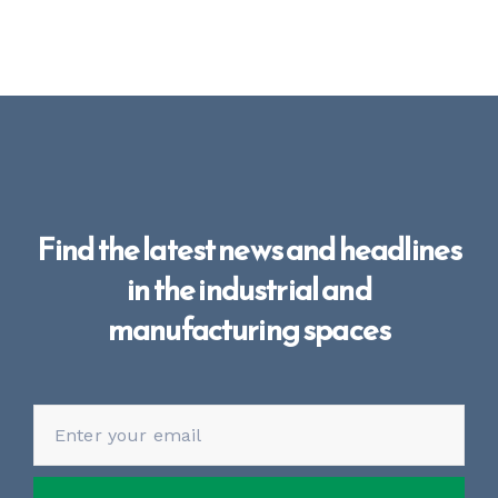
Find the latest news and headlines
in the industrial and
manufacturing spaces