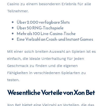
Casino zu einem besonderen Erlebnis für alle
Teilnehmer.
Über 2.000 verfügbare Slots
Über 50 RNG-Tischspiele
Mehr als 100 Live-Casino-Tische
Eine Vielzahl an Crash- und Instant Games
Mit einer solch breiten Auswahl an Spielen ist es
einfach, die ideale Unterhaltung für jeden
Geschmack zu finden und die eigenen
Fähigkeiten in verschiedenen Spielarten zu
testen.
Wesentliche Vorteile von Xon Bet
Xon Bet bietet eine Vielzahl an Vorteilen, die das