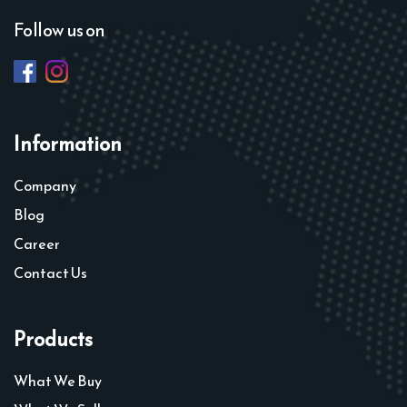
Follow us on
Information
Company
Blog
Career
Contact Us
Products
What We Buy