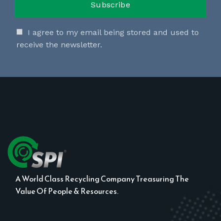
I agree to my email being stored and used to
receive the newsletter.
A World Class Recycling Company Treasuring The
Value Of People & Resources.