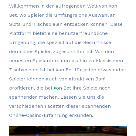
Willkommen in der aufregenden Welt von Xon
Bet, wo Spieler die umfangreiche Auswahl an
Slots und Tischspielen entdecken können. Diese
Plattform bietet eine benutzerfreundliche
Umgebung, die speziell auf die Bedürfnisse
deutscher Spieler zugeschnitten ist. Von den
neuesten Spielautomaten bis hin zu klassischen
Tischspielen ist bei Xon Bet für jeden etwas dabei.
Spieler können auch von attraktiven Boni
profitieren, die bei
Xon Bet
ihre Spiele noch
spannender machen. Lassen Sie uns die
verschiedenen Facetten dieser spannenden
Online-Casino-Erfahrung erkunden.