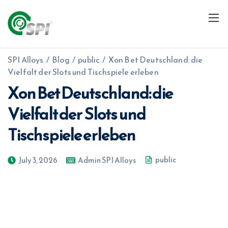
SPI Alloys
/
Blog
/
public
/
Xon Bet Deutschland: die
Vielfalt der Slots und Tischspiele erleben
Xon Bet Deutschland: die
Vielfalt der Slots und
Tischspiele erleben
+91 79960 99996
info@spialloys.in
public
July 3, 2026
Admin SPI Alloys