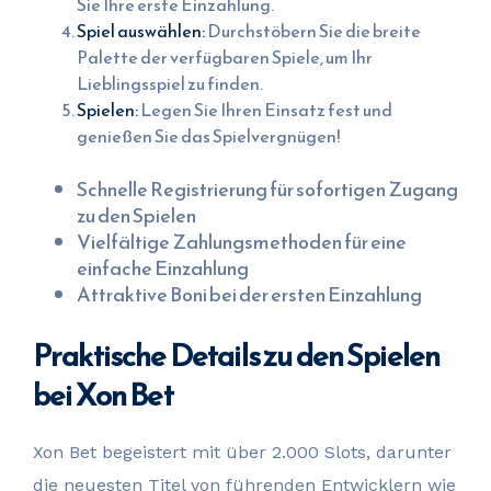
Sie Ihre erste Einzahlung.
Spiel auswählen:
Durchstöbern Sie die breite
Palette der verfügbaren Spiele, um Ihr
Lieblingsspiel zu finden.
Spielen:
Legen Sie Ihren Einsatz fest und
genießen Sie das Spielvergnügen!
Schnelle Registrierung für sofortigen Zugang
zu den Spielen
Vielfältige Zahlungsmethoden für eine
einfache Einzahlung
Attraktive Boni bei der ersten Einzahlung
Praktische Details zu den Spielen
bei Xon Bet
Xon Bet begeistert mit über 2.000 Slots, darunter
die neuesten Titel von führenden Entwicklern wie