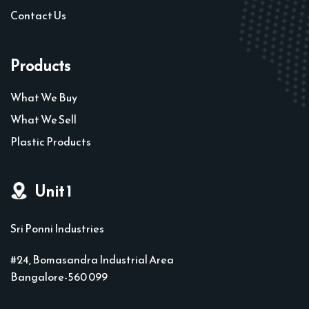
Contact Us
Products
What We Buy
What We Sell
Plastic Products
Unit 1
Sri Ponni Industries
#24, Bomasandra Industrial Area
Bangalore-560 099