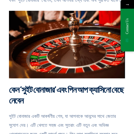
যখন ‘সুইট বোনাজার’ খেলেন, তখন আপনার তথ্য এবং অর্থ সুরক্ষিত থাকে।
→
Contact Us
কেন ‘সুইট বোনাজার’ এবং পিন আপ ক্যাসিনো বেছে
নেবেন
সুইট বোনাজার একটি আকর্ষণীয় গেম, যা আপনাকে আনন্দের সাথে জেতার
সুযোগ দেয়। এটি খেলতে সহজ এবং সুতরাং এটি নতুন এবং অভিজ্ঞ