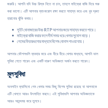
জরুরি। আপনি যদি উচ্চ রিস্ক নিতে না চান, তাহলে মাইক্রো বাজি দিয়ে শুরু
করা ভালো। এটি আপনার ব্যাংকরোল রক্ষা করতে সাহায্য করে এবং খুব দ্রুত
হারানোর ঝুঁকি কমায়।
সুইট বোনাজারের উচ্চ RTP আপনার জয়ে সাহায্য করতে পারে।
মাইক্রো বাজি করার ফলে দীর্ঘ সময় ধরে খেলার সুযোগ বাড়ে।
গেমের ফিচারগুলোর মাধ্যমে বিশেষ বোনাস পাওয়া যায়।
আপনার কৌশলগুলি ব্যবহার করে এবং ধীরে ধীরে খেলার মাধ্যমে, আপনি ভাল
সুবিধা পেতে পারেন এবং একটি দারুণ অভিজ্ঞতা অর্জন করতে পারেন।
মূল সুবিধা
অনলাইন ক্যাসিনো গেম খেলার সময় কিছু বিশেষ সুবিধা রয়েছে যা আপনাকে
এটি খেলতে আরও উৎসাহিত করবে। এই সুবিধাগুলি আপনার অভিজ্ঞতাকে
আরও আনন্দময় করে তুলবে।