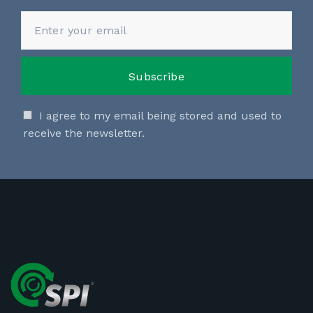
I agree to my email being stored and used to
receive the newsletter.