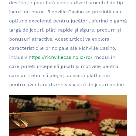
destinație populară pentru divertismentul de tip
jocuri de noroc. Richville Casino se prezintă ca o
opțiune excelentă pentru jucători, oferind o gamă
largă de jocuri, plăți rapide și sigure, precum și
bonusuri atractive. Acest articol va explora
caracteristicile principale ale Richville Casino,
inclusiv
https://richvillecasino.io/ro/
modul în
care puteți începe să jucați și motivele pentru
care ar trebui să alegeți această platformă
pentru aventura dumneavoastră de jocuri online.