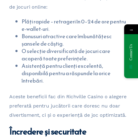
de jocuri online:
Plăți rapide – retrageri în 0–24 de ore pentru
e-wallet-uri.
→
Bonusuri atractive care îmbunătățesc
șansele de câștig.
Contact Us
O selecție diversificată de jocuri care
acoperă toate preferințele.
Asistență pentru clienți excelentă,
disponibilă pentru a răspunde la orice
întrebări.
Aceste beneficii fac din Richville Casino o alegere
preferată pentru jucătorii care doresc nu doar
divertisment, ci și o experiență de joc optimizată.
Încredere și securitate