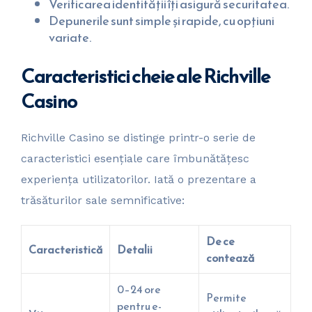
Verificarea identității îți asigură securitatea.
Depunerile sunt simple și rapide, cu opțiuni
variate.
Caracteristici cheie ale Richville
Casino
Richville Casino se distinge printr-o serie de
caracteristici esențiale care îmbunătățesc
experiența utilizatorilor. Iată o prezentare a
trăsăturilor sale semnificative:
De ce
Caracteristică
Detalii
contează
0–24 ore
Permite
pentru e-