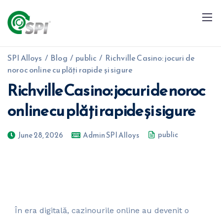
SPI Alloys
/
Blog
/
public
/
Richville Casino: jocuri de
noroc online cu plăți rapide și sigure
Richville Casino: jocuri de noroc
online cu plăți rapide și sigure
+91 79960 99996
info@spialloys.in
public
June 28, 2026
Admin SPI Alloys
În era digitală, cazinourile online au devenit o