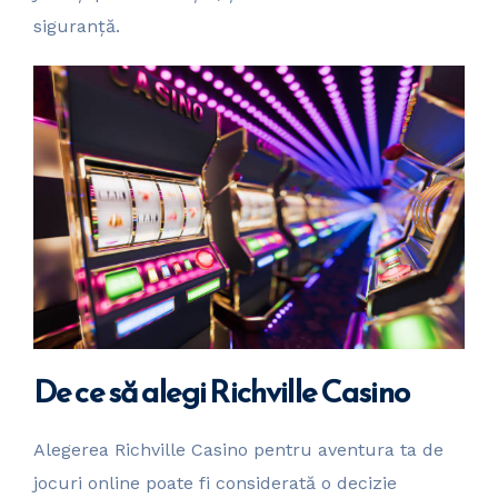
siguranță.
De ce să alegi Richville Casino
Alegerea Richville Casino pentru aventura ta de
jocuri online poate fi considerată o decizie