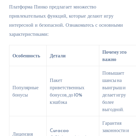
Платформа Пинко предлагает множество
привлекательных функций, которые делают игру
интересной и безопасной. Ознакомьтесь с основными
характеристиками:
Почему это
Особенность
Детали
важно
Повышает
Пакет
шансы на
Популярные
приветственных
выигрыш и
бонусы
бонусов, до 10%
делает игру
кэшбэка
более
выгодной.
Гарантия
Curacao
законности и
Лицензия