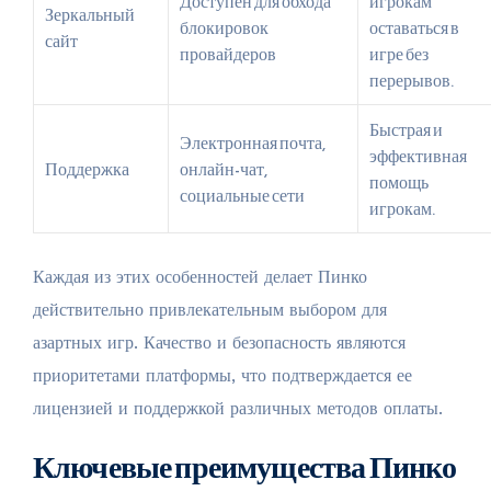
Доступен для обхода
игрокам
Зеркальный
блокировок
оставаться в
сайт
провайдеров
игре без
перерывов.
Быстрая и
Электронная почта,
эффективная
Поддержка
онлайн-чат,
помощь
социальные сети
игрокам.
Каждая из этих особенностей делает Пинко
действительно привлекательным выбором для
азартных игр. Качество и безопасность являются
приоритетами платформы, что подтверждается ее
лицензией и поддержкой различных методов оплаты.
Ключевые преимущества Пинко