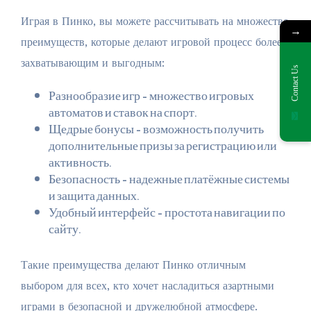
Играя в Пинко, вы можете рассчитывать на множество
→
преимуществ, которые делают игровой процесс более
захватывающим и выгодным:
Contact Us
Разнообразие игр – множество игровых
автоматов и ставок на спорт.
Щедрые бонусы – возможность получить
дополнительные призы за регистрацию или
активность.
Безопасность – надежные платёжные системы
и защита данных.
Удобный интерфейс – простота навигации по
сайту.
Такие преимущества делают Пинко отличным
выбором для всех, кто хочет насладиться азартными
играми в безопасной и дружелюбной атмосфере.