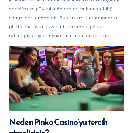
denetim ve güvenlik önlemleri hakkında bilgi
edinmeleri önemlidir. Bu durum, kullanıcıların
platforma olan güvenini artırırken, gönül
rahatlığıyla oyun oynamalarına olanak tanır.
Neden Pinko Casino’yu tercih
etmelisiniz?