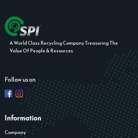
A World Class Recycling Company Treasuring The
Value Of People & Resources.
Follow us on
Information
Company