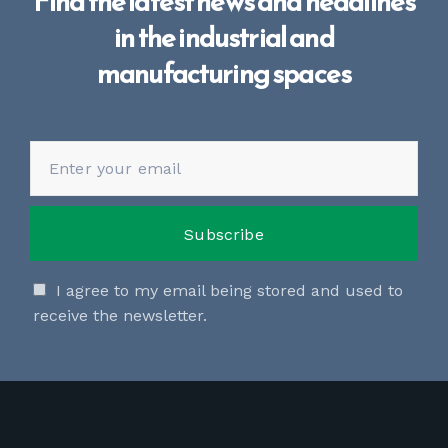
Find the latest news and headlines
in the industrial and
manufacturing spaces
I agree to my email being stored and used to
receive the newsletter.