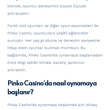
bilmek, oyuncu deneyimini büyük ölçüde
artıracaktır.
Farklı slot oyunları ve diğer oyun seçenekleri ile
Pinko Casino, oyunculara çeşitli eğlenceler
sunuyor. Her yaş grubuna ve deneyim seviyesine
hitap eden oyunlar bulmak mümkün. Bu
bağlamda, Pinko Casino’da oynamaya başlamadan
önce bilgi sahibi olmak, kazanç şansınızı
artırabilir.
Pinko Casino’da nasıl oynamaya
başlanır?
Pinko Casino’da oynamaya başlamak için birkaç