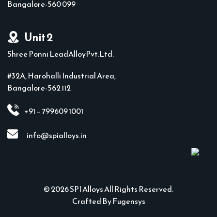
Bangalore-560 099
Unit 2
Shree Ponni LeadAlloyPvt.Ltd.
#32A, Harohalli Industrial Area,
Bangalore-562 112
+91 – 799609 1001
info@spialloys.in
© 2026 SPI Alloys All Rights Reserved.
Crafted By Fugensys