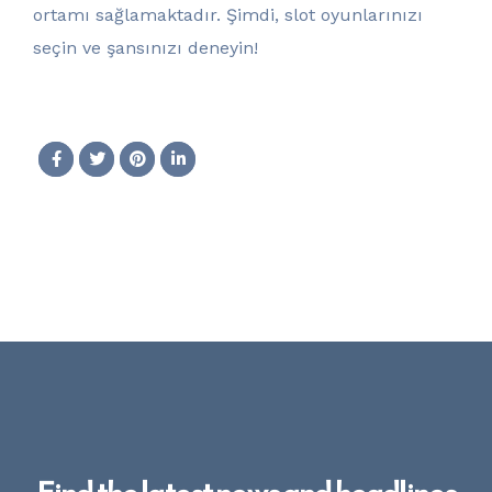
ortamı sağlamaktadır. Şimdi, slot oyunlarınızı
seçin ve şansınızı deneyin!