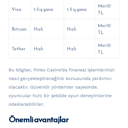
Min 10
Visa
1-3 iş günü
1-5 iş günü
TL
Min 10
Bitcoin
Hızlı
Hızlı
TL
Min 10
Tether
Hızlı
Hızlı
TL
Bu bilgiler, Pinko Casino’da finansal işlemlerinizi
nasıl gerçekleştireceğiniz konusunda yardımcı
olacaktır. Güvenilir yöntemler sayesinde,
oyuncular hızlı bir şekilde oyun deneyimlerine
odaklanabilirler.
Önemli avantajlar