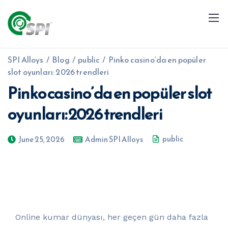
SPI Alloys
/
Blog
/
public
/
Pinko casino’da en popüler
slot oyunları: 2026 trendleri
Pinko casino’da en popüler slot
oyunları: 2026 trendleri
+91 79960 99996
info@spialloys.in
public
June 25, 2026
Admin SPI Alloys
Online kumar dünyası, her geçen gün daha fazla