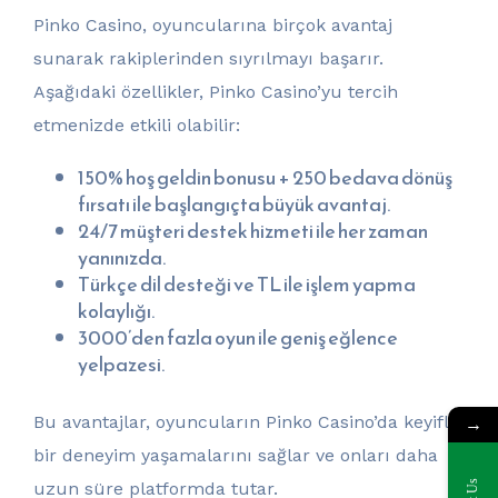
Pinko Casino, oyuncularına birçok avantaj
sunarak rakiplerinden sıyrılmayı başarır.
Aşağıdaki özellikler, Pinko Casino’yu tercih
etmenizde etkili olabilir:
150% hoş geldin bonusu + 250 bedava dönüş
fırsatı ile başlangıçta büyük avantaj.
24/7 müşteri destek hizmeti ile her zaman
yanınızda.
Türkçe dil desteği ve TL ile işlem yapma
kolaylığı.
3000’den fazla oyun ile geniş eğlence
yelpazesi.
Bu avantajlar, oyuncuların Pinko Casino’da keyifli
→
bir deneyim yaşamalarını sağlar ve onları daha
uzun süre platformda tutar.