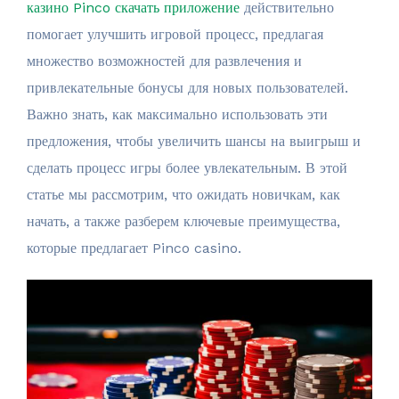
казино Pinco скачать приложение
действительно
помогает улучшить игровой процесс, предлагая
множество возможностей для развлечения и
привлекательные бонусы для новых пользователей.
Важно знать, как максимально использовать эти
предложения, чтобы увеличить шансы на выигрыш и
сделать процесс игры более увлекательным. В этой
статье мы рассмотрим, что ожидать новичкам, как
начать, а также разберем ключевые преимущества,
которые предлагает Pinco casino.