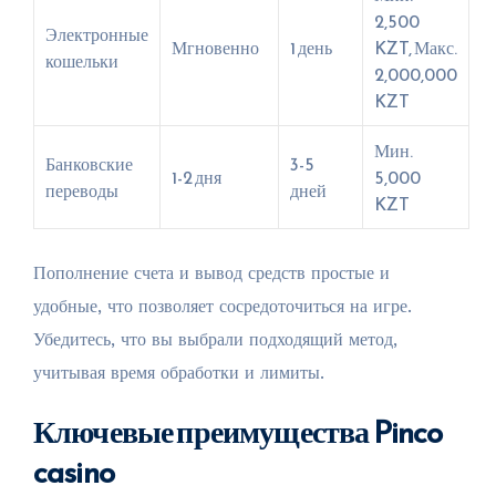
2,500
Электронные
Мгновенно
1 день
KZT, Макс.
кошельки
2,000,000
KZT
Мин.
Банковские
3-5
1-2 дня
5,000
переводы
дней
KZT
Пополнение счета и вывод средств простые и
удобные, что позволяет сосредоточиться на игре.
Убедитесь, что вы выбрали подходящий метод,
учитывая время обработки и лимиты.
Ключевые преимущества Pinco
casino