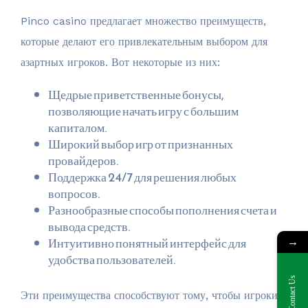
Pinco casino предлагает множество преимуществ,
которые делают его привлекательным выбором для
азартных игроков. Вот некоторые из них:
Щедрые приветственные бонусы,
позволяющие начать игру с большим
капиталом.
Широкий выбор игр от признанных
провайдеров.
Поддержка 24/7 для решения любых
вопросов.
Разнообразные способы пополнения счета и
вывода средств.
Интуитивно понятный интерфейс для
→
удобства пользователей.
Contact Us
Эти преимущества способствуют тому, чтобы игроки