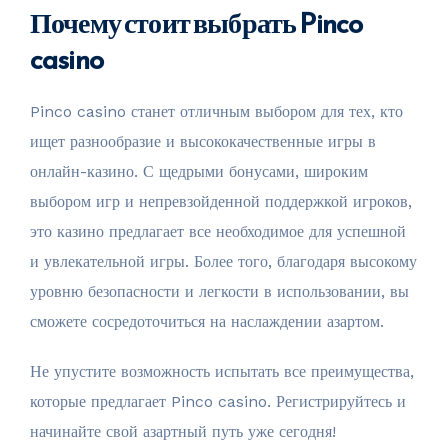
Почему стоит выбрать Pinco
casino
Pinco casino станет отличным выбором для тех, кто
ищет разнообразие и высококачественные игры в
онлайн-казино. С щедрыми бонусами, широким
выбором игр и непревзойденной поддержкой игроков,
это казино предлагает все необходимое для успешной
и увлекательной игры. Более того, благодаря высокому
уровню безопасности и легкости в использовании, вы
сможете сосредоточиться на наслаждении азартом.
Не упустите возможность испытать все преимущества,
которые предлагает Pinco casino. Регистрируйтесь и
начинайте свой азартный путь уже сегодня!