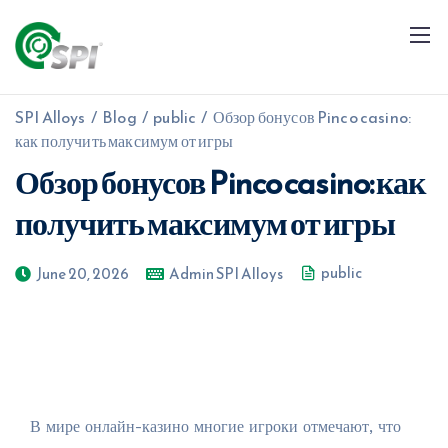
SPI Alloys
/
Blog
/
public
/
Обзор бонусов Pinco casino:
как получить максимум от игры
Обзор бонусов Pinco casino: как
получить максимум от игры
+91 79960 99996
info@spialloys.in
public
June 20, 2026
Admin SPI Alloys
В мире онлайн-казино многие игроки отмечают, что