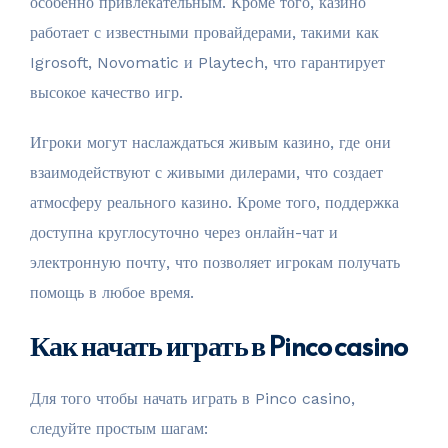
особенно привлекательным. Кроме того, казино
работает с известными провайдерами, такими как
Igrosoft, Novomatic и Playtech, что гарантирует
высокое качество игр.
Игроки могут наслаждаться живым казино, где они
взаимодействуют с живыми дилерами, что создает
атмосферу реального казино. Кроме того, поддержка
доступна круглосуточно через онлайн-чат и
электронную почту, что позволяет игрокам получать
помощь в любое время.
Как начать играть в Pinco casino
Для того чтобы начать играть в Pinco casino,
следуйте простым шагам: