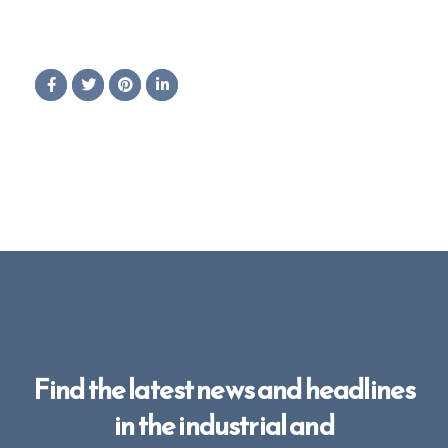
Find the latest news and headlines
in the industrial and