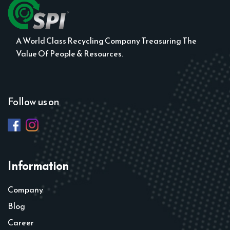
A World Class Recycling Company Treasuring The
Value Of People & Resources.
Follow us on
Information
Company
Blog
Career