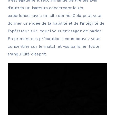
Il est également recommandé de lire les avis
d’autres utilisateurs concernant leurs
expériences avec un site donné. Cela peut vous
donner une idée de la fiabilité et de l’intégrité de
l’opérateur sur lequel vous envisagez de parier.
En prenant ces précautions, vous pouvez vous
concentrer sur le match et vos paris, en toute
tranquillité d’esprit.