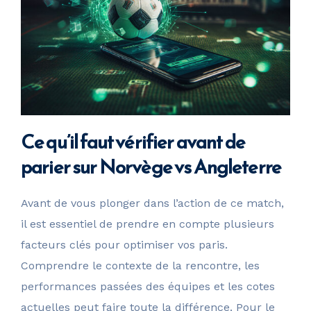
Ce qu’il faut vérifier avant de
parier sur Norvège vs Angleterre
Avant de vous plonger dans l’action de ce match,
il est essentiel de prendre en compte plusieurs
facteurs clés pour optimiser vos paris.
Comprendre le contexte de la rencontre, les
performances passées des équipes et les cotes
actuelles peut faire toute la différence. Pour le