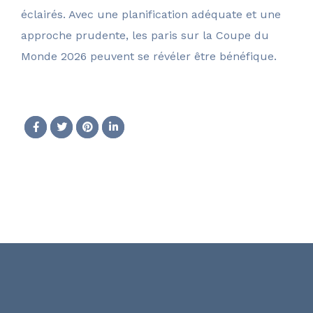
éclairés. Avec une planification adéquate et une
approche prudente, les paris sur la Coupe du
Monde 2026 peuvent se révéler être bénéfique.