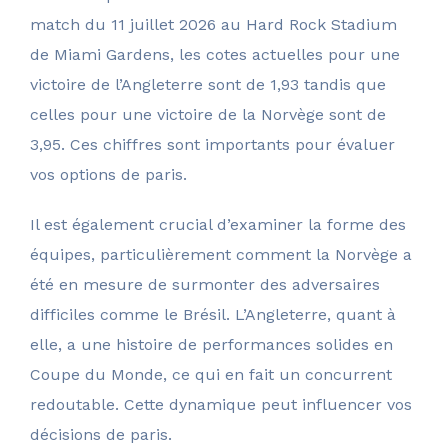
match du 11 juillet 2026 au Hard Rock Stadium
de Miami Gardens, les cotes actuelles pour une
victoire de l’Angleterre sont de 1,93 tandis que
celles pour une victoire de la Norvège sont de
3,95. Ces chiffres sont importants pour évaluer
vos options de paris.
Il est également crucial d’examiner la forme des
équipes, particulièrement comment la Norvège a
été en mesure de surmonter des adversaires
difficiles comme le Brésil. L’Angleterre, quant à
elle, a une histoire de performances solides en
Coupe du Monde, ce qui en fait un concurrent
redoutable. Cette dynamique peut influencer vos
décisions de paris.