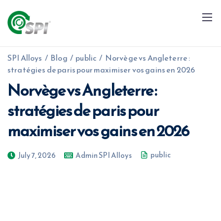
SPI Alloys
/
Blog
/
public
/
Norvège vs Angleterre :
stratégies de paris pour maximiser vos gains en 2026
Norvège vs Angleterre :
stratégies de paris pour
maximiser vos gains en 2026
+91 79960 99996
info@spialloys.in
public
July 7, 2026
Admin SPI Alloys