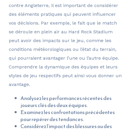
contre Angleterre, il est important de considérer
des éléments pratiques qui peuvent influencer
vos décisions. Par exemple, le fait que le match
se déroule en plein air au Hard Rock Stadium
peut avoir des impacts sur le jeu, comme les
conditions météorologiques ou l’état du terrain,
qui pourraient avantager l’une ou l’autre équipe.
Comprendre la dynamique des équipes et leurs
styles de jeu respectifs peut ainsi vous donner un
avantage.
Analysez les performances récentes des
joueurs clés des deux équipes.
Examinez les confrontations précédentes
pour repérer des tendances.
Considérez l’impact des blessures ou des