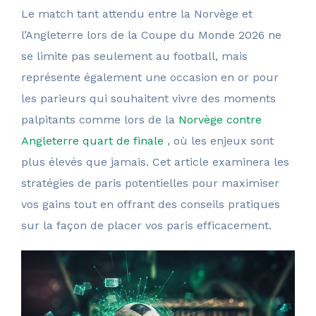
Le match tant attendu entre la Norvège et
l’Angleterre lors de la Coupe du Monde 2026 ne
se limite pas seulement au football, mais
représente également une occasion en or pour
les parieurs qui souhaitent vivre des moments
palpitants comme lors de la
Norvège contre
Angleterre quart de finale
, où les enjeux sont
plus élevés que jamais. Cet article examinera les
stratégies de paris potentielles pour maximiser
vos gains tout en offrant des conseils pratiques
sur la façon de placer vos paris efficacement.