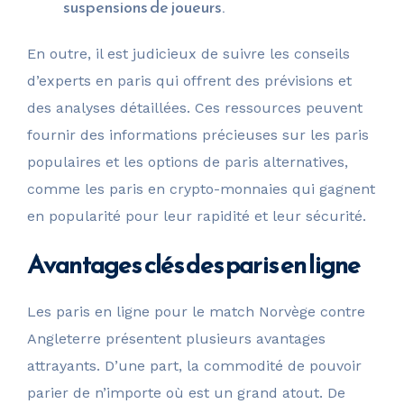
suspensions de joueurs.
En outre, il est judicieux de suivre les conseils
d’experts en paris qui offrent des prévisions et
des analyses détaillées. Ces ressources peuvent
fournir des informations précieuses sur les paris
populaires et les options de paris alternatives,
comme les paris en crypto-monnaies qui gagnent
en popularité pour leur rapidité et leur sécurité.
Avantages clés des paris en ligne
Les paris en ligne pour le match Norvège contre
Angleterre présentent plusieurs avantages
attrayants. D’une part, la commodité de pouvoir
parier de n’importe où est un grand atout. De