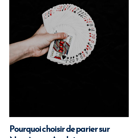
Pourquoi choisir de parier sur