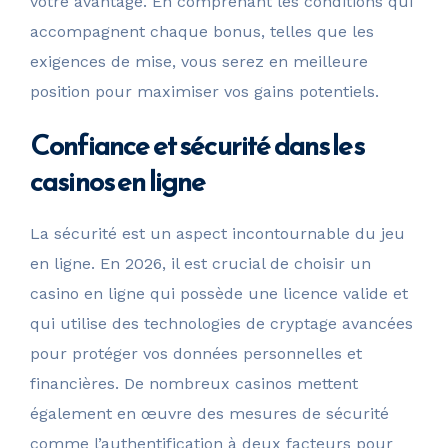
votre avantage. En comprenant les conditions qui
accompagnent chaque bonus, telles que les
exigences de mise, vous serez en meilleure
position pour maximiser vos gains potentiels.
Confiance et sécurité dans les
casinos en ligne
La sécurité est un aspect incontournable du jeu
en ligne. En 2026, il est crucial de choisir un
casino en ligne qui possède une licence valide et
qui utilise des technologies de cryptage avancées
pour protéger vos données personnelles et
financières. De nombreux casinos mettent
également en œuvre des mesures de sécurité
comme l’authentification à deux facteurs pour