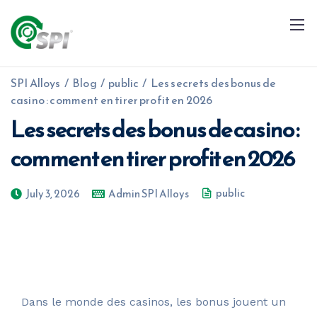
SPI Alloys
/
Blog
/
public
/
Les secrets des bonus de
casino : comment en tirer profit en 2026
Les secrets des bonus de casino :
comment en tirer profit en 2026
+91 79960 99996
info@spialloys.in
public
July 3, 2026
Admin SPI Alloys
Dans le monde des casinos, les bonus jouent un