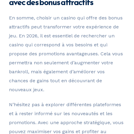
avec des bonus attractifs
En somme, choisir un casino qui offre des bonus
attractifs peut transformer votre expérience de
jeu. En 2026, il est essentiel de rechercher un
casino qui correspond à vos besoins et qui
propose des promotions avantageuses. Cela vous
permettra non seulement d’augmenter votre
bankroll, mais également d’améliorer vos
chances de gains tout en découvrant de
nouveaux jeux.
N’hésitez pas à explorer différentes plateformes
et à rester informé sur les nouveautés et les
promotions. Avec une approche stratégique, vous
pouvez maximiser vos gains et profiter au