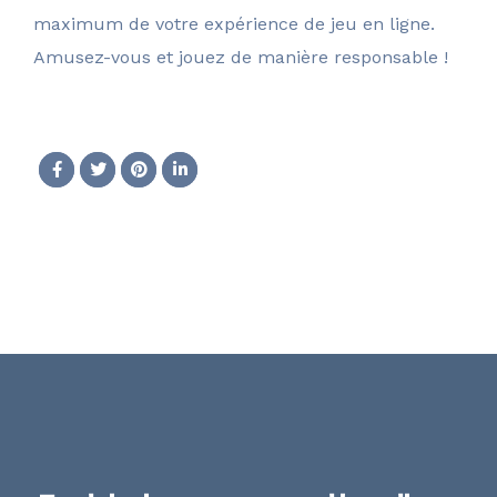
maximum de votre expérience de jeu en ligne.
Amusez-vous et jouez de manière responsable !