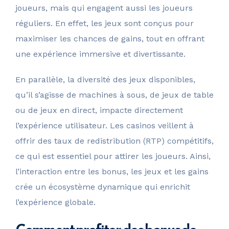
joueurs, mais qui engagent aussi les joueurs
réguliers. En effet, les jeux sont conçus pour
maximiser les chances de gains, tout en offrant
une expérience immersive et divertissante.
En parallèle, la diversité des jeux disponibles,
qu’il s’agisse de machines à sous, de jeux de table
ou de jeux en direct, impacte directement
l’expérience utilisateur. Les casinos veillent à
offrir des taux de redistribution (RTP) compétitifs,
ce qui est essentiel pour attirer les joueurs. Ainsi,
l’interaction entre les bonus, les jeux et les gains
crée un écosystème dynamique qui enrichit
l’expérience globale.