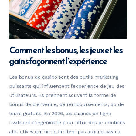
Comment les bonus, les jeux et les
gains façonnent l’expérience
Les bonus de casino sont des outils marketing
puissants qui influencent l’expérience de jeu des
utilisateurs. Ils prennent souvent la forme de
bonus de bienvenue, de remboursements, ou de
tours gratuits. En 2026, les casinos en ligne
rivalisent d’ingéniosité pour offrir des promotions
attractives qui ne se limitent pas aux nouveaux