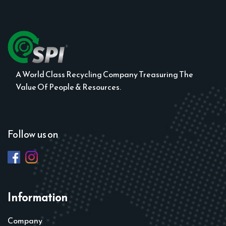
A World Class Recycling Company Treasuring The
Value Of People & Resources.
Follow us on
Information
Company