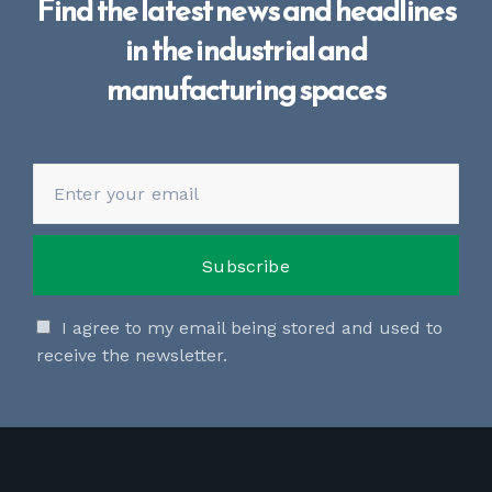
Find the latest news and headlines
in the industrial and
manufacturing spaces
I agree to my email being stored and used to
receive the newsletter.