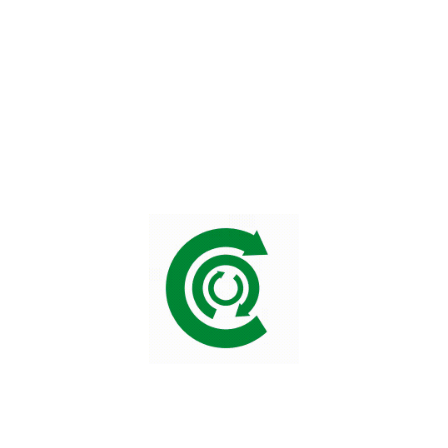
nzahlungen
Sofort
1-3 Tage
n
Ja, bis zu 50%
Nein
Einlagen
Bis zu 10%
Keine
, bietet PlayID in vielen Bereichen Vorteile, insbesondere 
nreize für Spielende geht. Die Möglichkeit, Zinsen auf Ei
 finanziell vorteilhaften Wahl.
Vorteile
D bringt zahlreiche Vorteile mit sich, die das Spielerlebni
 einige der Hauptvorteile im Überblick:
 intuitive Benutzeroberfläche ermöglicht es neuen Nutzern, s