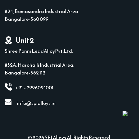
#24, Bomasandra Industrial Area
Bangalore-560 099
Unit 2
Shree Ponni LeadAlloyPvt.Ltd.
#32A, Harohalli Industrial Area,
Bangalore-562 112
+91 – 799609 1001
info@spialloys.in
© 2026 SPI Alloys All Rights Reserved.