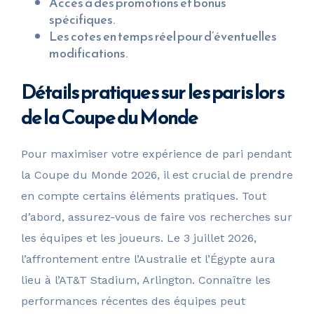
Accès à des promotions et bonus
spécifiques.
Les cotes en temps réel pour d’éventuelles
modifications.
Détails pratiques sur les paris lors
de la Coupe du Monde
Pour maximiser votre expérience de pari pendant
la Coupe du Monde 2026, il est crucial de prendre
en compte certains éléments pratiques. Tout
d’abord, assurez-vous de faire vos recherches sur
les équipes et les joueurs. Le 3 juillet 2026,
l’affrontement entre l’Australie et l’Égypte aura
lieu à l’AT&T Stadium, Arlington. Connaître les
performances récentes des équipes peut