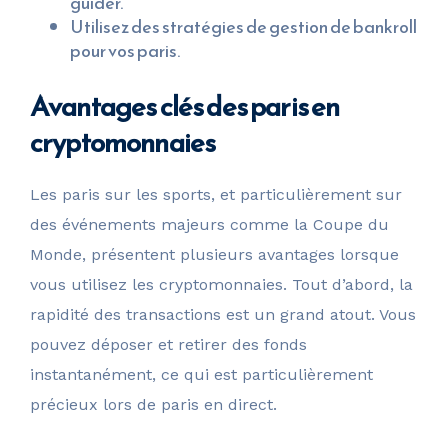
guider.
Utilisez des stratégies de gestion de bankroll
pour vos paris.
Avantages clés des paris en
cryptomonnaies
Les paris sur les sports, et particulièrement sur
des événements majeurs comme la Coupe du
Monde, présentent plusieurs avantages lorsque
vous utilisez les cryptomonnaies. Tout d’abord, la
rapidité des transactions est un grand atout. Vous
pouvez déposer et retirer des fonds
instantanément, ce qui est particulièrement
précieux lors de paris en direct.