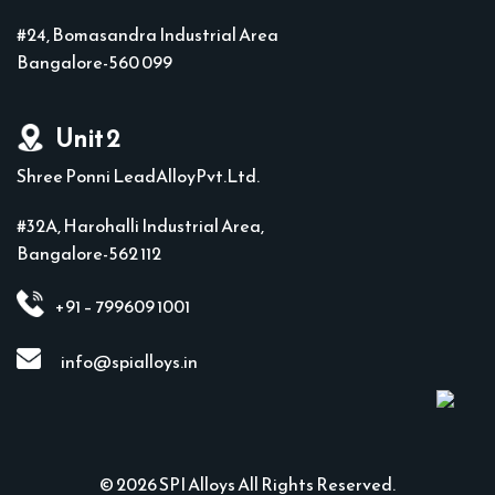
#24, Bomasandra Industrial Area
Bangalore-560 099
Unit 2
Shree Ponni LeadAlloyPvt.Ltd.
#32A, Harohalli Industrial Area,
Bangalore-562 112
+91 – 799609 1001
info@spialloys.in
© 2026 SPI Alloys All Rights Reserved.