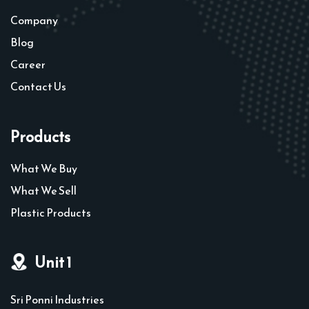
Company
Blog
Career
Contact Us
Products
What We Buy
What We Sell
Plastic Products
Unit 1
Sri Ponni Industries