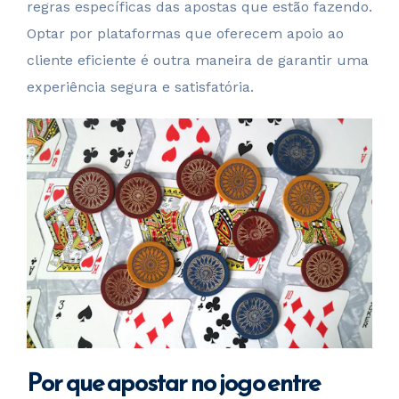
regras específicas das apostas que estão fazendo.
Optar por plataformas que oferecem apoio ao
cliente eficiente é outra maneira de garantir uma
experiência segura e satisfatória.
Por que apostar no jogo entre