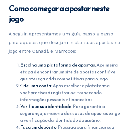
Como começar a apostar neste
jogo
A seguir, apresentamos um guia passo a passo
para aqueles que desejam iniciar suas apostas no
jogo entre Canadá e Marrocos:
Escolha uma plataforma de apostas:
A primeira
etapa é encontrar um site de apostas confiável
que ofereça odds competitivas para o jogo.
Crie uma conta:
Após escolher a plataforma,
você precisará registrar-se, fornecendo
informações pessoais e financeiras.
Verifique sua identidade:
Para garantir a
segurança, a maioria das casas de apostas exige
a verificação da identidade do usuário.
Faça um depósito:
Prossiga para financiar sua