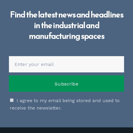
Find the latest news and headlines
in the industrial and
manufacturing spaces
I agree to my email being stored and used to
receive the newsletter.