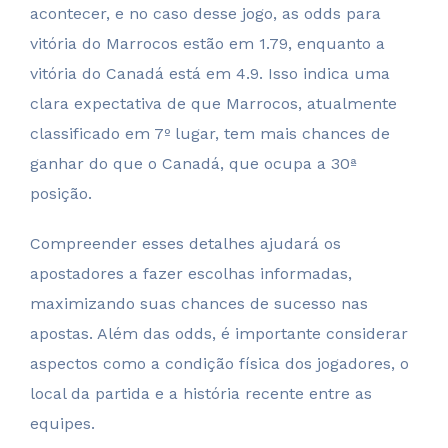
acontecer, e no caso desse jogo, as odds para
vitória do Marrocos estão em 1.79, enquanto a
vitória do Canadá está em 4.9. Isso indica uma
clara expectativa de que Marrocos, atualmente
classificado em 7º lugar, tem mais chances de
ganhar do que o Canadá, que ocupa a 30ª
posição.
Compreender esses detalhes ajudará os
apostadores a fazer escolhas informadas,
maximizando suas chances de sucesso nas
apostas. Além das odds, é importante considerar
aspectos como a condição física dos jogadores, o
local da partida e a história recente entre as
equipes.