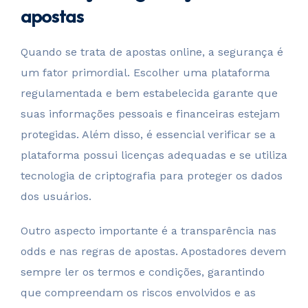
apostas
Quando se trata de apostas online, a segurança é
um fator primordial. Escolher uma plataforma
regulamentada e bem estabelecida garante que
suas informações pessoais e financeiras estejam
protegidas. Além disso, é essencial verificar se a
plataforma possui licenças adequadas e se utiliza
tecnologia de criptografia para proteger os dados
dos usuários.
Outro aspecto importante é a transparência nas
odds e nas regras de apostas. Apostadores devem
sempre ler os termos e condições, garantindo
que compreendam os riscos envolvidos e as