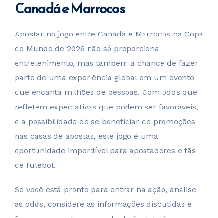
Canadá e Marrocos
Apostar no jogo entre Canadá e Marrocos na Copa
do Mundo de 2026 não só proporciona
entretenimento, mas também a chance de fazer
parte de uma experiência global em um evento
que encanta milhões de pessoas. Com odds que
refletem expectativas que podem ser favoráveis,
e a possibilidade de se beneficiar de promoções
nas casas de apostas, este jogo é uma
oportunidade imperdível para apostadores e fãs
de futebol.
Se você está pronto para entrar na ação, analise
as odds, considere as informações discutidas e