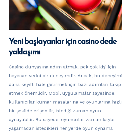
Yeni başlayanlar için casino dede
yaklaşımı
Casino dünyasına adım atmak, pek çok kişi için
heyecan verici bir deneyimdir. Ancak, bu deneyimi
daha keyifli hale getirmek için bazı adımları takip
etmek önemlidir. Mobil uygulamalar sayesinde,
kullanıcılar kumar masalarına ve oyunlarına hızlı
bir şekilde erişebilir, istediği zaman oyun
oynayabilir. Bu sayede, oyuncular zaman kaybı
yaşamadan istedikleri her yerde oyun oynama