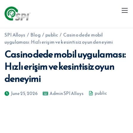
SPI Alloys
/
Blog
/
public
/
Casino dede mobil
uygulaması: Hızlı erişim ve kesintisiz oyun deneyimi
Casino dede mobil uygulaması:
Hızlı erişim ve kesintisiz oyun
deneyimi
+91 79960 99996
info@spialloys.in
public
June 25, 2026
Admin SPI Alloys