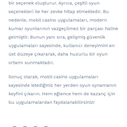
bir seçenek oluşturur. Ayrıca, çeşitli oyun
seçenekleri ile her zevke hitap etmektedir. Bu
nedenle, mobil casino uygulamaları, modern
kumar oyunlarının vazgeçilmez bir parçası haline
gelmiştir. Bunun yanı sıra, gelişmiş güvenlik
uygulamaları sayesinde, kullanıcı deneyimini en
üst düzeye çıkararak, daha huzurlu bir oyun
ortamı sunmaktadır.
Sonuç olarak, mobil casino uygulamaları
sayesinde istediğiniz her yerden oyun oynamanın
keyfini çıkarın. Hem eğlence hem de kazanç için
bu uygulamalardan faydalanabilirsiniz!