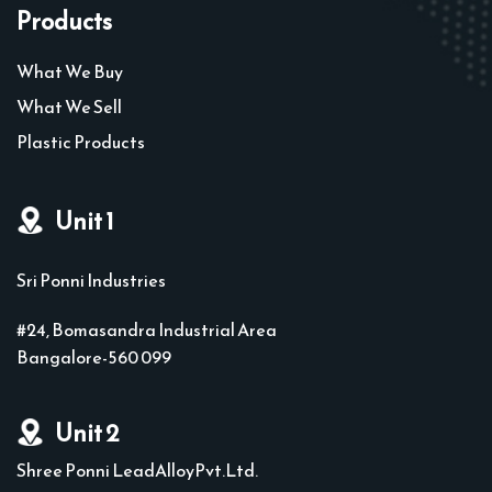
Products
What We Buy
What We Sell
Plastic Products
Unit 1
Sri Ponni Industries
#24, Bomasandra Industrial Area
Bangalore-560 099
Unit 2
Shree Ponni LeadAlloyPvt.Ltd.