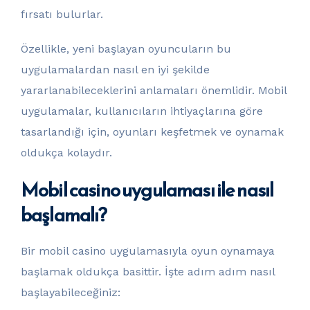
fırsatı bulurlar.
Özellikle, yeni başlayan oyuncuların bu
uygulamalardan nasıl en iyi şekilde
yararlanabileceklerini anlamaları önemlidir. Mobil
uygulamalar, kullanıcıların ihtiyaçlarına göre
tasarlandığı için, oyunları keşfetmek ve oynamak
oldukça kolaydır.
Mobil casino uygulaması ile nasıl
başlamalı?
Bir mobil casino uygulamasıyla oyun oynamaya
başlamak oldukça basittir. İşte adım adım nasıl
başlayabileceğiniz: