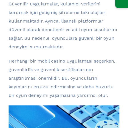
Güvenilir uygulamalar, kullanıcı verilerini
korumak için gelişmiş şifreleme teknolojileri
kullanmaktadır. Ayrıca, lisanslı platformlar
düzenli olarak denetlenir ve adil oyun koşullarını
sağlar. Bu nedenle, oyunculara güvenli bir oyun
deneyimi sunulmaktadır.
Herhangi bir mobil casino uygulaması seçerken,
güvenilirlik ve güvenlik sertifikalarının
araştırılması önemlidir. Bu, oyuncuların
kayıplarını en aza indirmesine ve daha huzurlu
bir oyun deneyimi yaşamasına yardımcı olur.