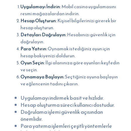
Uygulamayı İndirin:
Mobil casino uygulamasını
resmi mağazalardan indirin.
Hesap Oluşturun:
Kişisel bilgilerinizi girerek bir
hesap oluşturun.
Detayları Doğrulayın:
Hesabınızı güvenlik için
doğrulayın.
Para Yatırın:
Oynamak istediğiniz oyun için
hesap bakiyenizi doldurun.
Oyun Seçin:
İlgi alanınıza göre oyunları keşfedin
ve seçin.
Oynamaya Başlayın:
Seçtiğiniz oyuna başlayın
ve eğlencenin tadını çıkarın.
Uygulamayı indirmek basit ve hızlıdır.
Hesap oluşturma süreci kullanıcı dostudur.
Doğrulama işlemi güvenlik açısından
önemlidir.
Para yatırma işlemleri çeşitli yöntemlerle