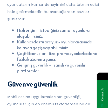
oyuncuların kumar deneyimini daha tatmin edici
hale getirmektedir. Bu avantajlardan bazıları
şunlardır:
Hızlı erişim – istediğiniz zaman oyunlara
ulaşabilirsiniz.
Kullanıcı dostu arayüz – oyunlar arasında
kolayca geçiş yapabilirsiniz.
Çeşitli bonuslar – özel promosyonlarla daha
fazla kazanma şansı.
Gelişmiş güvenlik – lisanslı ve güvenilir
platformlar.
→
Güven ve güvenlik
Contact Us
Mobil casino uygulamalarının güvenliği,
oyuncular için en önemli faktörlerden biridir.