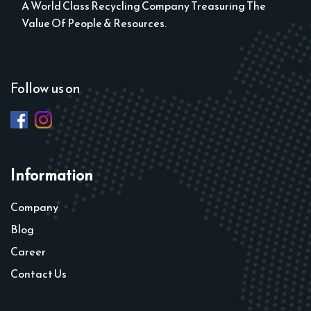
A World Class Recycling Company Treasuring The
Value Of People & Resources.
Follow us on
Information
Company
Blog
Career
Contact Us