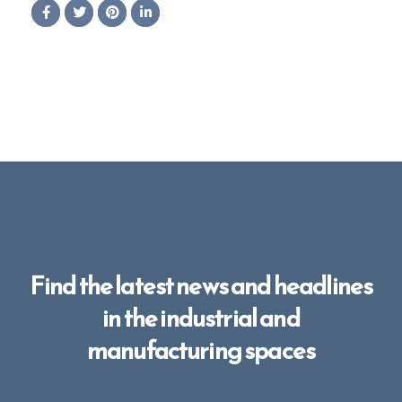
Find the latest news and headlines
in the industrial and
manufacturing spaces