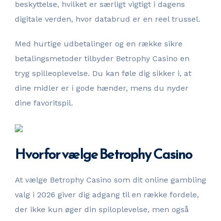
beskyttelse, hvilket er særligt vigtigt i dagens
digitale verden, hvor databrud er en reel trussel.
Med hurtige udbetalinger og en række sikre
betalingsmetoder tilbyder Betrophy Casino en
tryg spilleoplevelse. Du kan føle dig sikker i, at
dine midler er i gode hænder, mens du nyder
dine favoritspil.
Hvorfor vælge Betrophy Casino
At vælge Betrophy Casino som dit online gambling
valg i 2026 giver dig adgang til en række fordele,
der ikke kun øger din spiloplevelse, men også