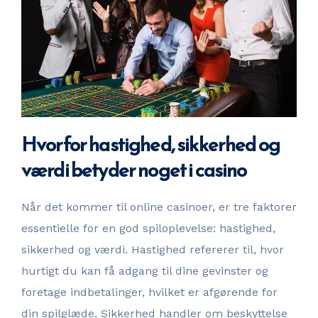
Hvorfor hastighed, sikkerhed og
værdi betyder noget i casino
Når det kommer til online casinoer, er tre faktorer
essentielle for en god spiloplevelse: hastighed,
sikkerhed og værdi. Hastighed refererer til, hvor
hurtigt du kan få adgang til dine gevinster og
foretage indbetalinger, hvilket er afgørende for
din spilglæde. Sikkerhed handler om beskyttelse