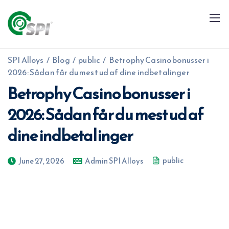
SPI Alloys
/
Blog
/
public
/
Betrophy Casino bonusser i
2026: Sådan får du mest ud af dine indbetalinger
Betrophy Casino bonusser i
2026: Sådan får du mest ud af
dine indbetalinger
+91 79960 99996
info@spialloys.in
public
June 27, 2026
Admin SPI Alloys