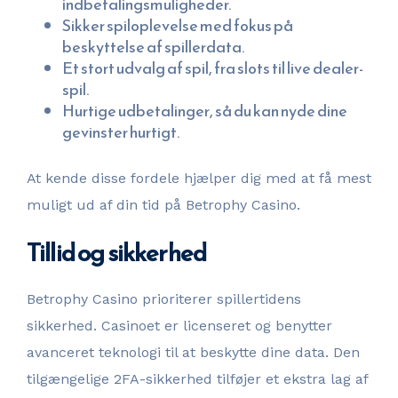
indbetalingsmuligheder.
Sikker spiloplevelse med fokus på
beskyttelse af spillerdata.
Et stort udvalg af spil, fra slots til live dealer-
spil.
Hurtige udbetalinger, så du kan nyde dine
gevinster hurtigt.
At kende disse fordele hjælper dig med at få mest
muligt ud af din tid på Betrophy Casino.
Tillid og sikkerhed
Betrophy Casino prioriterer spillertidens
sikkerhed. Casinoet er licenseret og benytter
avanceret teknologi til at beskytte dine data. Den
tilgængelige 2FA-sikkerhed tilføjer et ekstra lag af