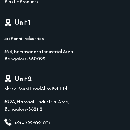
Plastic Products
Unit 1
Sri Ponni Industries
#24, Bomasandra Industrial Area
Bangalore-560 099
Unit 2
Shree Ponni LeadAlloyPvt.Ltd.
#32A, Harohalli Industrial Area,
Bangalore-562 112
+91 – 799609 1001