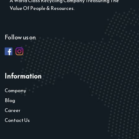
A World Class Recycling Company Treasuring The
Value Of People & Resources.
Follow us on
Information
Company
Blog
Career
Contact Us