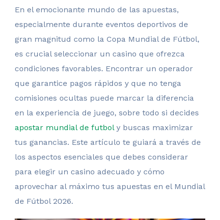
En el emocionante mundo de las apuestas,
especialmente durante eventos deportivos de
gran magnitud como la Copa Mundial de Fútbol,
es crucial seleccionar un casino que ofrezca
condiciones favorables. Encontrar un operador
que garantice pagos rápidos y que no tenga
comisiones ocultas puede marcar la diferencia
en la experiencia de juego, sobre todo si decides
apostar mundial de futbol
y buscas maximizar
tus ganancias. Este artículo te guiará a través de
los aspectos esenciales que debes considerar
para elegir un casino adecuado y cómo
aprovechar al máximo tus apuestas en el Mundial
de Fútbol 2026.