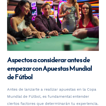
Aspectos a considerar antes de
empezar con Apuestas Mundial
de Fútbol
Antes de lanzarte a realizar apuestas en la Copa
Mundial de Fútbol, es fundamental entender
ciertos factores que determinarán tu experiencia.