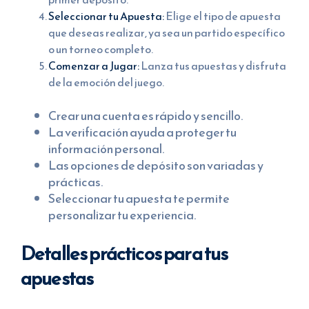
Seleccionar tu Apuesta:
Elige el tipo de apuesta
que deseas realizar, ya sea un partido específico
o un torneo completo.
Comenzar a Jugar:
Lanza tus apuestas y disfruta
de la emoción del juego.
Crear una cuenta es rápido y sencillo.
La verificación ayuda a proteger tu
información personal.
Las opciones de depósito son variadas y
prácticas.
Seleccionar tu apuesta te permite
personalizar tu experiencia.
Detalles prácticos para tus
apuestas