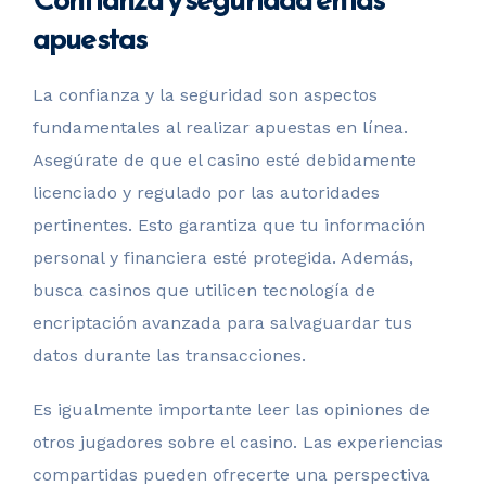
apuestas
La confianza y la seguridad son aspectos
fundamentales al realizar apuestas en línea.
Asegúrate de que el casino esté debidamente
licenciado y regulado por las autoridades
pertinentes. Esto garantiza que tu información
personal y financiera esté protegida. Además,
busca casinos que utilicen tecnología de
encriptación avanzada para salvaguardar tus
datos durante las transacciones.
Es igualmente importante leer las opiniones de
otros jugadores sobre el casino. Las experiencias
compartidas pueden ofrecerte una perspectiva