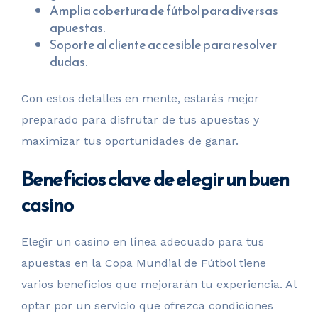
Amplia cobertura de fútbol para diversas
apuestas.
Soporte al cliente accesible para resolver
dudas.
Con estos detalles en mente, estarás mejor
preparado para disfrutar de tus apuestas y
maximizar tus oportunidades de ganar.
Beneficios clave de elegir un buen
casino
Elegir un casino en línea adecuado para tus
apuestas en la Copa Mundial de Fútbol tiene
varios beneficios que mejorarán tu experiencia. Al
optar por un servicio que ofrezca condiciones